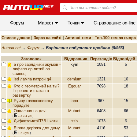
Форум
Маркет
Точки
Cтрахование on-line
Список дошок
|
Зараз на сайті
|
Активні теми
|
Топ-100 тем за вчора
Autoua.net
→
Форум
→
Вирішення побутових проблем (8/956)
Заголовок
Відправник
Переглядiв
Вiдповiдей
а про зарядники акумов -
kym
1091
6
лифепо ор литий ор
свинец
led лампа патрон g4
demium
1321
10
Кто с геометрией на ты?
Egouar
7698
18
Перевести стакан в
развертку
Ручну газонокосилку
lopa
967
15
порадьте.
Опалення на дачі
Mutant
6408
66
(
1
2
3
4
усi
)
Дифавтомат/ПЗВ і коти
ssb
1073
6
Бігова доріжка для дому
Mutant
4116
53
(
1
2
3
усi
)