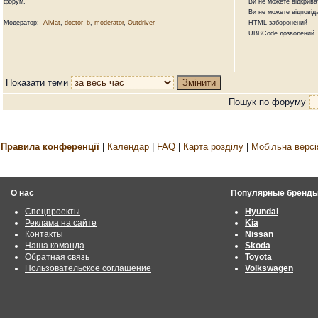
форум.
Ви не можете відкривати
Ви не можете відповідат
Модератор:
AlMat
,
doctor_b
,
moderator
,
Outdriver
HTML заборонений
UBBCode дозволений
Показати теми
Пошук по форуму
Правила конференції
|
Календар
|
FAQ
|
Карта розділу
|
Мобільна версі
О нас
Популярные бренд
Спецпроекты
Hyundai
Реклама на сайте
Kia
Контакты
Nissan
Наша команда
Skoda
Обратная связь
Toyota
Пользовательское соглашение
Volkswagen