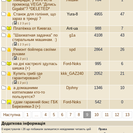
промокод VEGA "Ділись
Gigabit"? *DELETED*
Станок для гоління, що
Yura-8
4955
47
зараз в тренді ?
(
1
2
3
усi
)
Платёжка от Киевгаз.
Ant-ua
988
7
"Шахматная задачка" по
g1a
4108
43
стиральным машинам. :)
(
1
2
3
усi
)
Ремонт бойлера своїми
spd
2864
26
руками
(
1
2
усi
)
на дні кастрюлі здулась
Ford-Noks
995
6
шишка (+)
Купить грибі где
kkk_GAZ240
2052
21
гарантировано?
(
1
2
усi
)
а домашними
Djohny
1346
10
коптилками кто-то
пользуется?
сдам гаражний бокс ГБК
Ford-Noks
542
0
Березняки-3 (+)
Наступна
1
...
4
5
6
7
8
9
10
11
12
13
Додаткова інформація
0 користувачів і 26 що побажали залишитися невідомими читають цей
Права