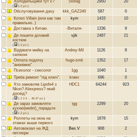
Холодильщики тут є?
Storag
2950
20
(
1
2
усi
)
Обслуговування даху
kkk_GAZ240
587
0
Котел Villain (или как там
kym
1433
10
правильно..)
Доставка з Китаю.
-Виталя-
1336
9
Де пошити діловий
vjik
2487
21
костюм
(
1
2
усi
)
Відірвати мийку на
Andrey-Mil
1126
8
силіконі
Оплата податку
hugo-smk
1352
17
"анонімно"
Психолог - сексолог
1gg
1040
1
Треба ремонт "під ключ".
kraev
696
0
Хто замовляв Lipofe4 з
HDC1
64244
923
Nkon? Aliexpress? який
досвід?
(
1
2
3
4
...
46
47
усi
)
Де зараз замовляти
igg
2289
20
кухню(меблі)_порадьте.
(
1
2
усi
)
Роллеты на окна на
kym
1878
15
этажах выше первого
Автовокзал на ЖД
Bes.V
908
2
петлюри