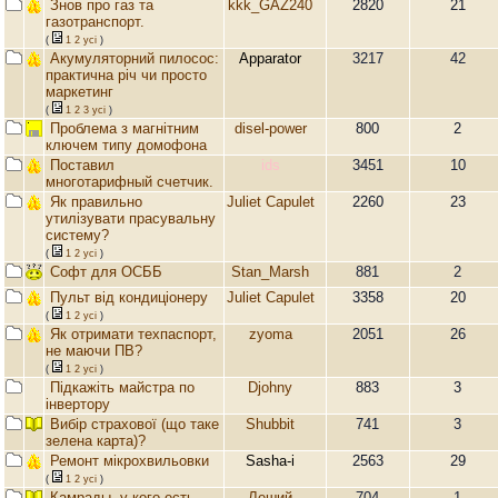
Знов про газ та
kkk_GAZ240
2820
21
газотранспорт.
(
1
2
усi
)
Акумуляторний пилосос:
Apparator
3217
42
практична річ чи просто
маркетинг
(
1
2
3
усi
)
Проблема з магнітним
disel-power
800
2
ключем типу домофона
Поставил
ids
3451
10
многотарифный счетчик.
Як правильно
Juliet Capulet
2260
23
утилізувати прасувальну
систему?
(
1
2
усi
)
Софт для ОСББ
Stan_Marsh
881
2
Пульт від кондиціонеру
Juliet Capulet
3358
20
(
1
2
усi
)
Як отримати техпаспорт,
zyoma
2051
26
не маючи ПВ?
(
1
2
усi
)
Підкажіть майстра по
Djohny
883
3
інвертору
Вибір страхової (що таке
Shubbit
741
3
зелена карта)?
Ремонт мікрохвильовки
Sasha-i
2563
29
(
1
2
усi
)
Камрады, у кого есть
Леший
704
1