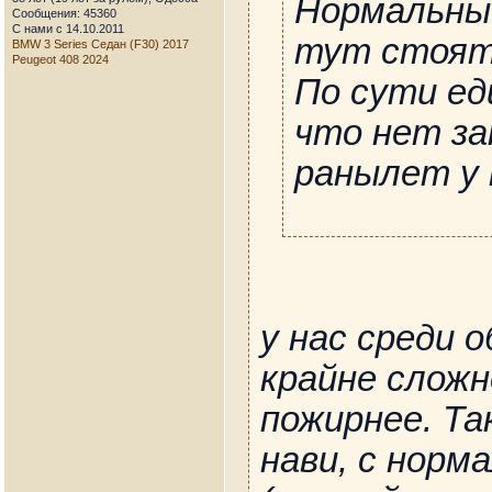
Нормальны
Сообщения: 45360
С нами с 14.10.2011
тут стоят 
BMW 3 Series Седан (F30) 2017
Peugeot 408 2024
По сути ед
что нет за
ранылет у 
у нас среди 
крайне слож
пожирнее. Та
нави, с норм