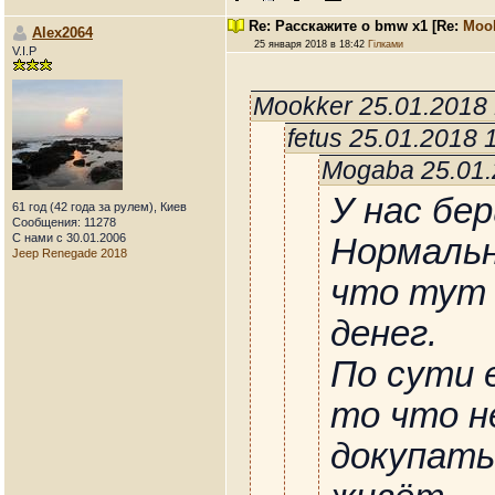
Re: Расскажите о bmw x1
[Re:
Moo
Alex2064
25 января 2018 в 18:42
Гілками
V.I.P
Mookker 25.01.2018
fetus 25.01.2018
Mogaba 25.01.
У нас бер
61 год (42 года за рулем), Киев
Сообщения: 11278
С нами с 30.01.2006
Нормаль
Jeep Renegade 2018
что тут 
денег.
По сути 
то что н
докупать