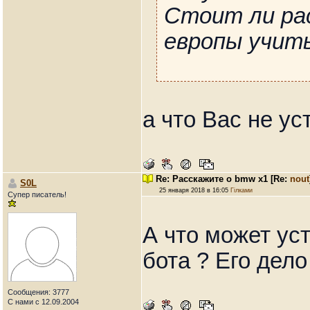
Стоит ли ра
европы учит
а что Вас не у
Re: Расскажите о bmw x1
[Re:
nout
S0L
25 января 2018 в 16:05
Гілками
Супер писатель!
А что может ус
бота ? Его дело
Сообщения: 3777
С нами с 12.09.2004