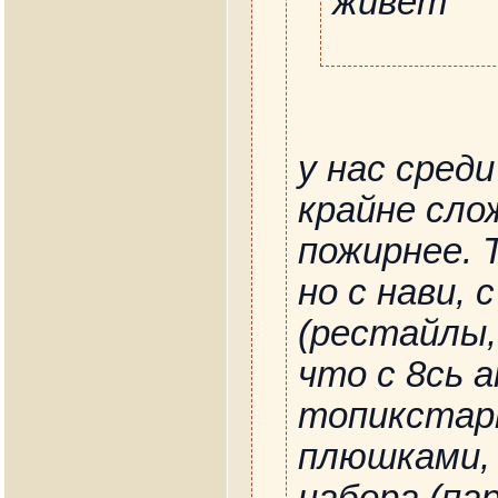
живёт
у нас сред
крайне сл
пожирнее. 
но с нави,
(рестайлы,
что с 8сь 
топикстарт
плюшками,