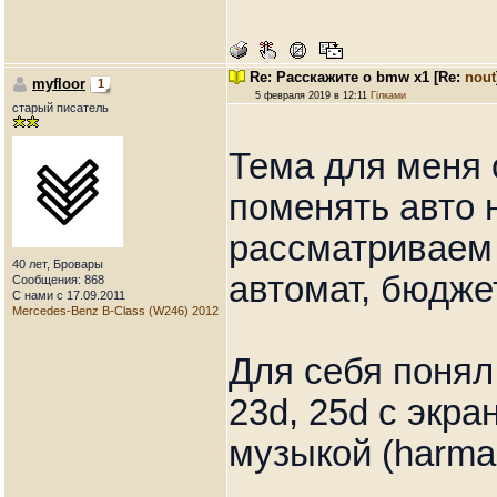
Re: Расскажите о bmw x1
[Re:
nout
myfloor
1
5 февраля 2019 в 12:11
Гілками
старый писатель
Тема для меня 
поменять авто н
рассматриваем 
40 лет, Бровары
автомат, бюджет
Сообщения: 868
С нами с 17.09.2011
Mercedes-Benz B-Class (W246) 2012
Для себя понял
23d, 25d с экра
музыкой (harma