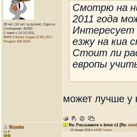
Смотрю на н
2011 года мо
38 лет (19 лет за рулем), Одесса
Интересует 
Сообщения: 45360
С нами с 14.10.2011
BMW 3 Series Седан (F30) 2017
езжу на киа 
Peugeot 408 2024
Стоит ли ра
европы учит
может лучше у 
Re: Расскажите о bmw x1
[Re:
nout
Mogaba
25 января 2018 в 14:58
Гілками
V.I.P