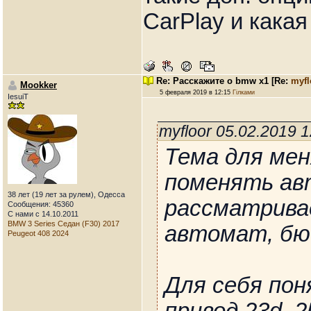
CarPlay и кака
Re: Расскажите о bmw x1
[Re:
myfl
Mookker
5 февраля 2019 в 12:15
Гілками
IesuiT
myfloor 05.02.2019 
Тема для мен
поменять авт
38 лет (19 лет за рулем), Одесса
рассматривае
Сообщения: 45360
С нами с 14.10.2011
BMW 3 Series Седан (F30) 2017
автомат, бюд
Peugeot 408 2024
Для себя пон