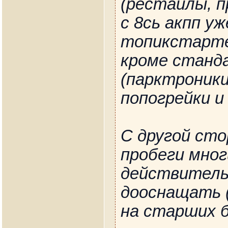
(рестайлы, п
с 8сь акпп у
топикстарте
кроме станд
(парктроники
попогрейки и
С другой ст
пробеги мног
действитель
дооснащать (
на старших б