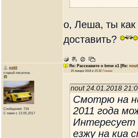
о, Леша, ты как
доставить?
Re: Расскажите о bmw x1
[Re:
nout
ostit
25 января 2018 в 15:32
Гілками
старый писатель
nout 24.01.2018 21:
Смотрю на н
2011 года мо
Сообщения: 734
С нами с 13.05.2017
Интересует 
езжу на киа 