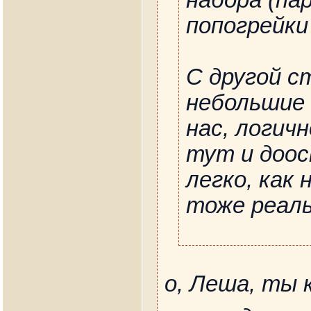
набора (па
попогрейки
С другой с
небольшие 
нас, логич
тут и доос
легко, как
тоже реаль
о, Леша, ты 