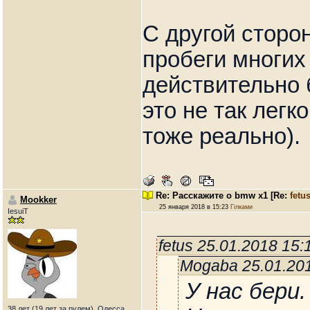
С другой сторо
пробеги многих 
действительно 
это не так легк
тоже реально).
Re: Расскажите о bmw x1
[Re:
fetu
Mookker
25 января 2018 в 15:23
Гілками
IesuiT
fetus 25.01.2018 15
Mogaba 25.01.20
У нас бери.
38 лет (19 лет за рулем), Одесса