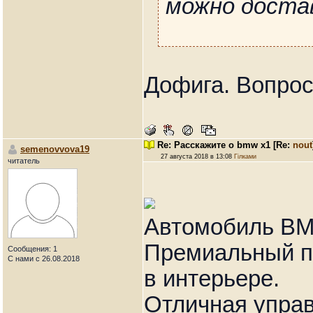
можно дост
Дофига. Вопро
Re: Расскажите о bmw x1
[Re:
nout
semenovvova19
27 августа 2018 в 13:08
Гілками
читатель
Автомобиль BM
Премиальный по
Сообщения: 1
С нами с 26.08.2018
в интерьере.
Отличная управ