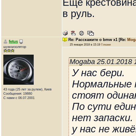
Еще крестовина
в руль.
Re: Расскажите о bmw x1
[Re:
Mog
fetus
25 января 2018 в 15:19
Гілками
шумоизолятор
Mogaba 25.01.2018 
У нас бери.
Нормальные 
43 года (25 лет за рулем), Киев
стоят одинак
Сообщения: 19880
С нами с 06.07.2001
По сути еди
нет запаски.
у нас не жив