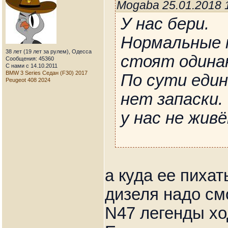
Mogaba 25.01.2018 
У нас бери.
Нормальные 
38 лет (19 лет за рулем), Одесса
стоят одинак
Сообщения: 45360
С нами с 14.10.2011
BMW 3 Series Седан (F30) 2017
По сути еди
Peugeot 408 2024
нет запаски.
у нас не жив
а куда ее пихат
дизеля надо см
N47 легенды хо