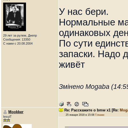
У нас бери.
Нормальные маш
одинаковых ден
29 лет за рулем, Днепр
Сообщения: 13350
По сути единств
С нами с 20.08.2004
запаски. Надо 
живёт
Змінено Mogaba (14:59
Re: Расскажите о bmw x1
[Re:
Mog
Mookker
25 января 2018 в 15:08
Гілками
IesuiT