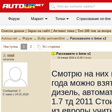
Форум
Маркет
Точки
Cтрахование on-line
Список дошок
|
Зараз на сайті
|
Активні теми
|
Топ-100 тем за вчора
Autoua.net
→
Форум
→
Вибір автомобіля
→
Расскажите о bmw x1
Наступна
1
2
Усі сторінки
Расскажите о bmw x1
nout
24 января 2018 в 21:00
Гілками
читатель
Смотрю на них 
года можно взят
дизель, автома
Сообщения: 2
С нами с 24.01.2018
1.7 тд 2011 Ст
из европы учит