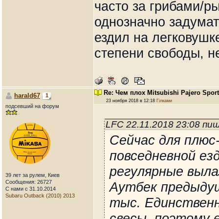
часто за грибами/р
однозначно задумат
ездил на легковушк
степени свободы, не
Re: Чем плох Mitsubishi Pajero Spor
harald67
1
23 ноября 2018 в 12:18
Гілками
подсевший на форум
LFC 22.11.2018 23:08 пи
Сейчас для плюс
повседневной ез
регулярные выла
39 лет за рулем, Киев
Сообщения: 26727
Аутбек предыдущ
С нами с 31.10.2014
Subaru Outback (2010) 2013
тыс. Единственн
свесы, поэтому е