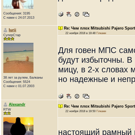
Сообщения: 3195
С нами с 24.07.2013
Re: Чем плох Mitsubishi Pajero Spor
Iurii
22 ноября 2018 в 19:48
Гілками
СуперСтар
Для говен МПС само
будут избыточны. В
мицу, в 2-х словах
но надежные и неп
38 лет за рулем, Балканы
Сообщения: 5524
С нами с 01.07.2003
Alexandr
Re: Чем плох Mitsubishi Pajero Spor
RTW
22 ноября 2018 в 19:50
Гілками
настоящий рамный 