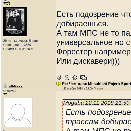
Есть подозрение чт
добираешься.
А там МПС не то па
универсальное но с
29 лет за рулем, Днепр
Сообщения: 13350
С нами с 20.08.2004
Форестер например
Или дискавери)))
Re: Чем плох Mitsubishi Pajero Spor
Lisovyy
22 ноября 2018 в 22:09
Гілками
старожил
Mogaba 22.11.2018 21:50
Есть подозрение
трассам добира
А там МПС не то