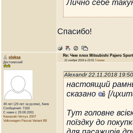
Лично себе таку
Спасибо!
Re: Чем плох Mitsubishi Pajero Spor
oleksa
22 ноября 2018 в 23:01
Гілками
Достоевский
Alexandr 22.11.2018 19:5
настоящий рамны
сказано
[/цхит
49 лет (29 лет за рулем), Киев
Сообщения: 7160
Тут головне всіє
С нами с 29.08.2001
Kawasaki Versys 2007
поїздку до покуп
Volkswagen Passat Variant B8
для пасажирів др