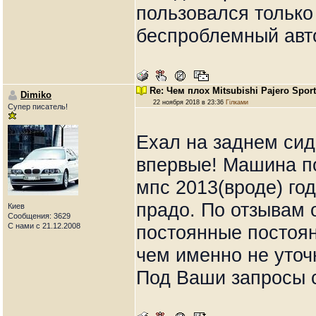
пользовался только 
беспроблемный авто
Re: Чем плох Mitsubishi Pajero Spor
Dimiko
22 ноября 2018 в 23:36
Гілками
Супер писатель!
Ехал на заднем сид
впервые! Машина по
мпс 2013(вроде) го
прадо. По отзывам о
Киев
Сообщения: 3629
С нами с 21.12.2008
постоянные постоян
чем именно не уточ
Под Ваши запросы 