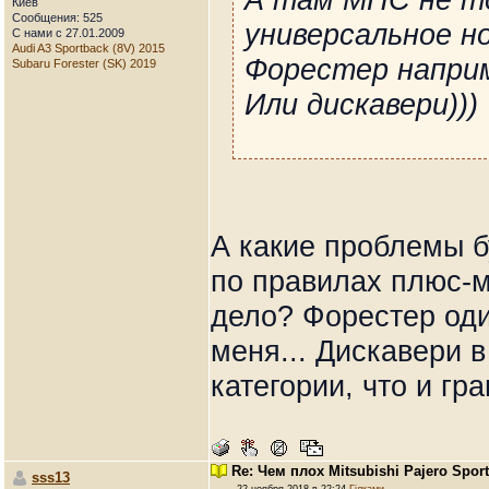
Киев
Сообщения: 525
универсальное н
С нами с 27.01.2009
Audi A3 Sportback (8V) 2015
Форестер напри
Subaru Forester (SK) 2019
Или дискавери)))
А какие проблемы бу
по правилах плюс-м
дело? Форестер оди
меня... Дискавери 
категории, что и гра
Re: Чем плох Mitsubishi Pajero Spor
sss13