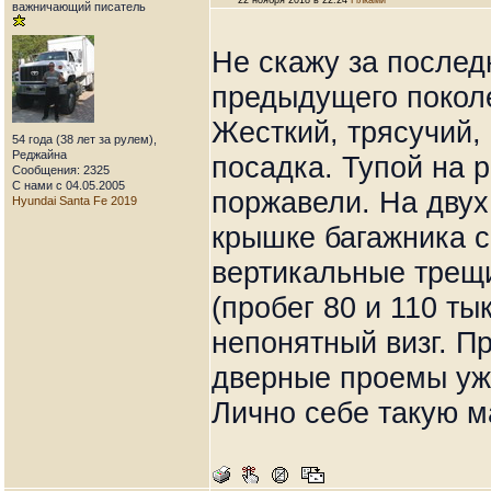
22 ноября 2018 в 22:24
Гілками
важничающий писатель
Не скажу за послед
предыдущего поколе
Жесткий, трясучий,
54 года (38 лет за рулем),
Реджайна
посадка. Тупой на р
Сообщения: 2325
С нами с 04.05.2005
поржавели. На двух
Hyundai Santa Fe 2019
крышке багажника с
вертикальные трещ
(пробег 80 и 110 ты
непонятный визг. П
дверные проемы уж
Лично себе такую м