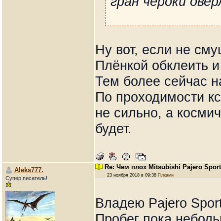
гран чероки оверл
Ну вот, если не см
Плёнкой обклеить и
Тем более сейчас на
По проходимости кс
не сильно, а косми
будет.
Re: Чем плох Mitsubishi Pajero Spor
Aleks777.
23 ноября 2018 в 09:38
Гілками
Супер писатель!
Владею Pajero Sport
Пробег пока неболь