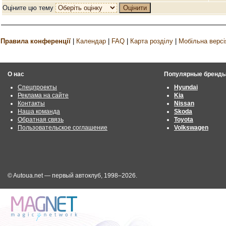
Оціните цю тему
Правила конференції
|
Календар
|
FAQ
|
Карта розділу
|
Мобільна версі
О нас
Популярные бренд
Спецпроекты
Hyundai
Реклама на сайте
Kia
Контакты
Nissan
Наша команда
Skoda
Обратная связь
Toyota
Пользовательское соглашение
Volkswagen
© Autoua.net — первый автоклуб, 1998–2026.