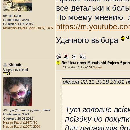
все детальки к боль
По моему мнению, л
59 лет, Киев
Сообщения: 3655
С нами с 14.09.2016
https://m.youtube.
Mitsubishi Pajero Sport (1997) 2007
Удачного выбора
Re: Чем плох Mitsubishi Pajero Spor
Khimik
23 ноября 2018 в 09:53
Гілками
Супер писатель!
oleksa 22.11.2018 23:01 
Тут головне всіє
43 года (25 лет за рулем), Львів
Сообщения: 3093
поїздку до покуп
С нами с 26.01.2012
Nissan Patrol (1997) '96
для пасажирів др
Nissan Patrol (1997) 2000