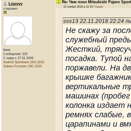
Re: Чем плох Mitsubishi Pajero Spor
Lisovyy
22 ноября 2018 в 22:35
Гілками
старожил
sss13 22.11.2018 22:24 
Не скажу за посл
служебный преды
Жесткий, трясуч
Киев
Сообщения: 525
посадка. Тупой н
С нами с 27.01.2009
Audi A3 Sportback (8V) 2015
поржавели. На дв
Subaru Forester (SK) 2019
крышке багажник
вертикальные тр
машинах (пробег 
колонка издает 
ремнях слабые, 
царапинами и вм