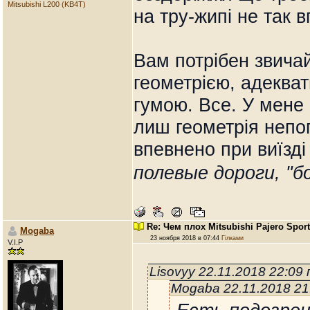
Mitsubishi L200 (KB4T)
на тру-жипі не так в
Вам потрібен звича
геометрією, адеква
гумою. Все. У мене 
лиш геометрія непо
впевнено при виїзді
полевые дороги, "б
Re: Чем плох Mitsubishi Pajero Spor
Mogaba
23 ноября 2018 в 07:44
Гілками
V.I.P
Lisovyy 22.11.2018 22:09
Mogaba 22.11.2018 21