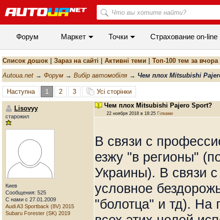
Форум
Маркет
Точки
Cтрахование on-line
Список дошок
|
Зараз на сайті
|
Активні теми
|
Топ-100 тем за вчора
Autoua.net
→
Форум
→
Вибір автомобіля
→
Чем плох Mitsubishi Pajer
Наступна
1
2
3
Усі сторінки
Чем плох Mitsubishi Pajero Sport?
Lisovyy
22 ноября 2018 в 18:25
Гілками
старожил
В связи с професси
езжу "в регионы" (
Украины). В связи 
условное бездорожь
Киев
Сообщения: 525
С нами с 27.01.2009
"болотца" и тд). На
Audi A3 Sportback (8V) 2015
Subaru Forester (SK) 2019
всех этих целей ис