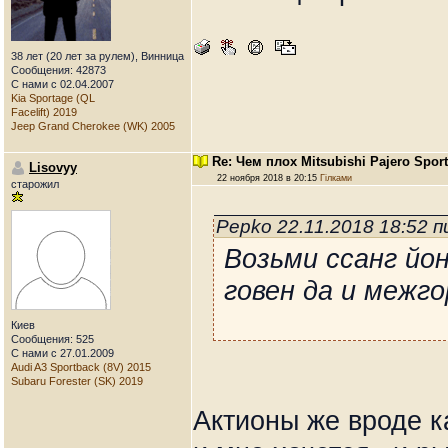
38 лет (20 лет за рулем), Винница
Сообщения: 42873
С нами с 02.04.2007
Kia Sportage (QL
Facelift) 2019
Jeep Grand Cherokee (WK) 2005
Re: Чем плох Mitsubishi Pajero Spor
Lisovyy
22 ноября 2018 в 20:15
Гілками
старожил
Pepko 22.11.2018 18:52 
Возьми ссанг йо
говен да и межго
Киев
Сообщения: 525
С нами с 27.01.2009
Audi A3 Sportback (8V) 2015
Subaru Forester (SK) 2019
Актионы же вроде к