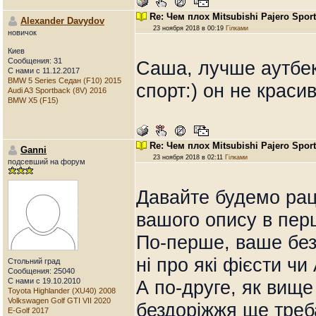
Re: Чем плох Mitsubishi Pajero Spor
Alexander Davydov
23 ноября 2018 в 00:19
Гілками
новичок
Киев
Сообщения: 31
Саша, лучше аутбек
С нами с 11.12.2017
BMW 5 Series Седан (F10) 2015
спорт:) он не крас
Audi A3 Sportback (8V) 2016
BMW X5 (F15)
Re: Чем плох Mitsubishi Pajero Spor
Ganni
23 ноября 2018 в 02:11
Гілками
подсевший на форум
Давайте будемо рац
вашого опису в пер
По-перше, ваше безд
ні про які фієсти ч
Стольний град
Сообщения: 25040
С нами с 19.10.2010
А по-друге, як вищ
Toyota Highlander (XU40) 2008
Volkswagen Golf GTI VII 2020
бездоріжжя ще треба
E-Golf 2017