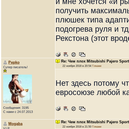
и мне хочется «и ры
получить максимал
плюшек типа адапти
подогрева руля и т
Рекстона (этот врод
Re: Чем плох Mitsubishi Pajero Spor
Pepko
22 ноября 2018 в 20:54
Гілками
Супер писатель!
Нет здесь потому ч
евросоюзе любой кап
Сообщения: 3195
С нами с 24.07.2013
Re: Чем плох Mitsubishi Pajero Spor
Mogaba
22 ноября 2018 в 21:50
Гілками
V.I.P