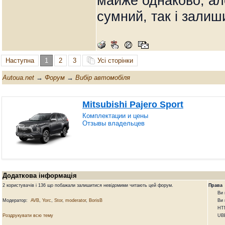
майже однаково, ал
сумний, так і залиш
Наступна
1
2
3
Усі сторінки
Autoua.net
→
Форум
→
Вибір автомобіля
Mitsubishi Pajero Sport
Комплектации и цены
Отзывы владельцев
Додаткова інформація
2 користувачів і 136 що побажали залишитися невідомими читають цей форум.
Права
Ви не 
Модератор:
AVB
,
Yorc
,
Stor
,
moderator
,
BorisB
Ви не 
HTML 
Роздрукувати всю тему
UBBCo