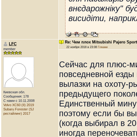
внєдарожніку" б
висидіти, наприк
Re: Чем плох Mitsubishi Pajero Spor
LFC
22 ноября 2018 в 23:08
Гілками
member
Сейчас для плюс-ми
повседневной езды 
вылазки на охоту-р
предыдущего поколе
Киевская обл.
Сообщения: 178
С нами с 10.11.2008
Единственный минус
Volvo XC60 (II) 2019
Subaru Forester (SJ
поэтому если бы вы
рестайлинг) 2017
(когда выбирал в 20
иногда переночеват