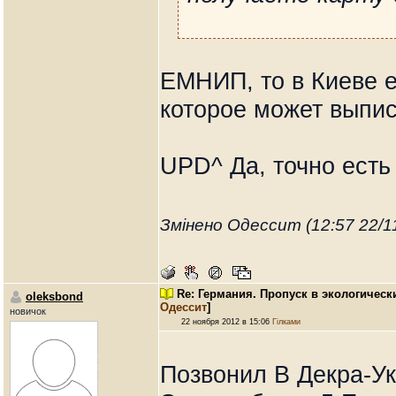
ЕМНИП, то в Киеве е
которое может выпис
UPD^ Да, точно ест
Змінено Одессит (12:57 22/1
Re: Германия. Пропуск в экологическ
oleksbond
Одессит
]
новичок
22 ноября 2012 в 15:06
Гілками
Позвонил В Декра-Ук