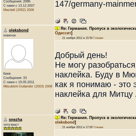
147/germany-mainme
Сообщения: 2086
С нами с 13.12.2007
Mazda6 (2002) 2006
Re: Германия. Пропуск в экологическ
oleksbond
Одессит
]
новичок
21 ноября 2012 в 15:50
Гілками
Добрый день!
Не могу разобраться
наклейка. Буду в Мю
Киев
Сообщения: 33
как я понимаю - это
С нами с 19.05.2011
Mitsubishi Outlander (2003) 2008
наклейка для Митцу 
Re: Германия. Пропуск в экологическ
snezha
oleksbond
]
энтузиаст
21 ноября 2012 в 17:00
Гілками