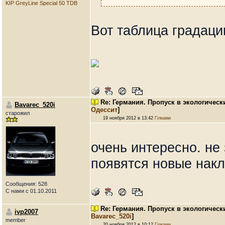
KIP GreyLine Special 50 TDB
Вот таблица градаци
Re: Германия. Пропуск в экологическ
Bavarec_520i
Одессит
]
старожил
19 ноября 2012 в 13:42
Гілками
очень интересно. не 
появятся новые нак
Сообщения: 528
С нами с 01.10.2011
Re: Германия. Пропуск в экологическ
ivp2007
Bavarec_520i
]
member
20 ноября 2012 в 10:12
Гілками