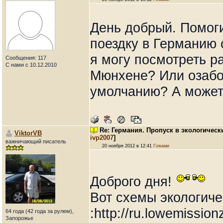
День добрый. Помоги
поездку в Германию 
я могу посмотреть р
Сообщения: 117
С нами с 10.12.2010
Мюнхене? Или озабот
умолчанию? А может 
Re: Германия. Пропуск в экологическ
ViktorVB
ivp2007
]
важничающий писатель
20 ноября 2012 в 12:41
Гілками
Доброго дня!
Вот схемы экологиче
:http://ru.lowemissio
64 года (42 года за рулем),
Запорожье