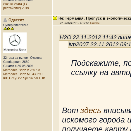
Suzuki Vitara (LY
рестайлинг) 2019
Re: Германия. Пропуск в экологическ
Одессит
22 ноября 2012 в 12:55
Гілками
Супер писатель!
H2O 22.11.2012 11:42 пиш
ivp2007 22.11.2012 09:
32 года за рулем, Одесса
Подскажите, п
Сообщения: 2639
С нами с 30.08.2004
ссылку на авто
Mercedes-Benz V 230 '98
Mercedes-Benz ML 430 '99
KIP GreyLine Special 50 TDB
Вот
здесь
вписыва
искомого города и
получаете карту