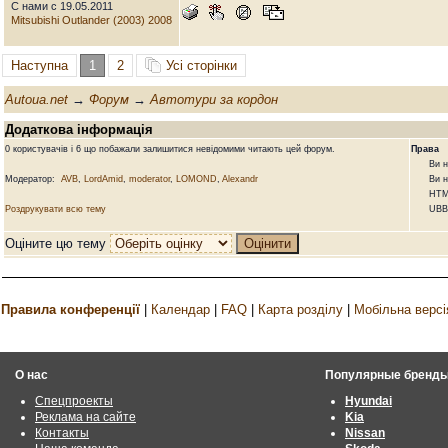
С нами с 19.05.2011
Mitsubishi Outlander (2003) 2008
Наступна
1
2
Усі сторінки
Autoua.net
→
Форум
→
Автотури за кордон
Додаткова інформація
0 користувачів і 6 що побажали залишитися невідомими читають цей форум.
Права
Ви не м
Модератор:
AVB
,
LordAmid
,
moderator
,
LOMOND
,
Alexandr
Ви не м
HTML 
Роздрукувати всю тему
UBBCod
Оціните цю тему
Правила конференції
|
Календар
|
FAQ
|
Карта розділу
|
Мобільна версі
О нас
Популярные бренд
Спецпроекты
Hyundai
Реклама на сайте
Kia
Контакты
Nissan