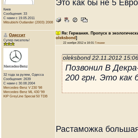
Это как бы не 5 Евр
Киев
Сообщения: 33
С нами с 19.05.2011
Mitsubishi Outlander (2003) 2008
Re: Германия. Пропуск в экологическ
Одессит
oleksbond
]
Супер писатель!
22 ноября 2012 в 16:01
Гілками
oleksbond 22.11.2012 15:0
Позвонил В Декра
32 года за рулем, Одесса
200 грн. Это как 
Сообщения: 2639
С нами с 30.08.2004
Mercedes-Benz V 230 '98
Mercedes-Benz ML 430 '99
KIP GreyLine Special 50 TDB
Растаможка больша