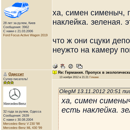
ха, симен сименыч, 
наклейка. зеленая. 
28 лет за рулем, Киев
Сообщения: 3962
С нами с 21.03.2006
Ford Focus Active Wagon 2019
что ж они сцуки деп
неужто на камеру п
Re: Германия. Пропуск в экологическ
Одессит
13 ноября 2012 в 21:21
Гілками
Супер писатель!
OlegM 13.11.2012 20:51 п
ха, симен симены
есть наклейка. з
32 года за рулем, Одесса
Сообщения: 2639
С нами с 30.08.2004
Mercedes-Benz V 230 '98
Mercedes-Benz ML 430 '99