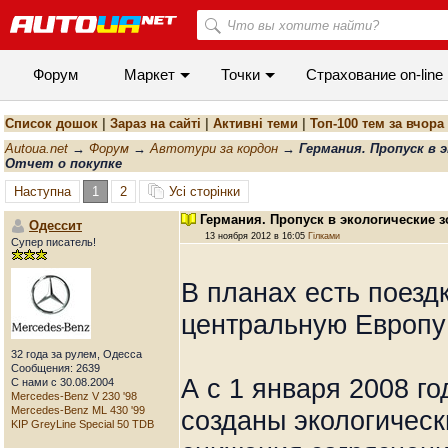
Форум
Маркет
Точки
Cтрахование on-line
Список дошок
|
Зараз на сайті
|
Активні теми
|
Топ-100 тем за вчора
Autoua.net
→
Форум
→
Автотури за кордон
→
Германия. Пропуск в 
Отчет о покупке
Наступна
1
2
Усі сторінки
Германия. Пропуск в экологические з
Одессит
13 ноября 2012 в 16:05
Гілками
Супер писатель!
В планах есть поезд
центральную Европу 
32 года за рулем, Одесса
Сообщения: 2639
А с 1 января 2008 г
С нами с 30.08.2004
Mercedes-Benz V 230 '98
Mercedes-Benz ML 430 '99
созданы экологическ
KIP GreyLine Special 50 TDB