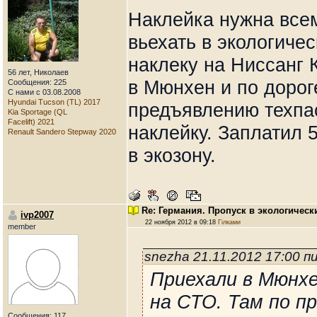
Наклейка нужна всем
вьехать в экологиче
наклеку на Ниссанг 
56 лет, Николаев
в Мюнхен и по дорог
Сообщения: 225
С нами с 03.08.2008
Hyundai Tucson (TL) 2017
предъявлению техпас
Kia Sportage (QL
Facelift) 2021
наклейку. Заплатил 
Renault Sandero Stepway 2020
в экозону.
Re: Германия. Пропуск в экологическ
ivp2007
22 ноября 2012 в 09:18
Гілками
member
snezha 21.11.2012 17:00 
Приехали в Мюнхе
на СТО. Там по п
Сообщения: 117