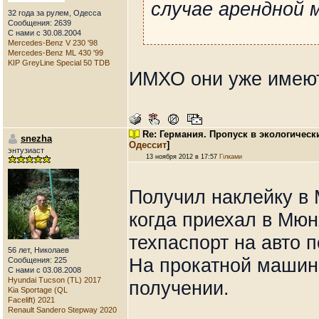
случае арендной 
32 года за рулем, Одесса
Сообщения: 2639
С нами с 30.08.2004
Mercedes-Benz V 230 '98
Mercedes-Benz ML 430 '99
KIP GreyLine Special 50 TDB
ИМХО они уже имеют
Re: Германия. Пропуск в экологическ
snezha
Одессит
]
энтузиаст
13 ноября 2012 в 17:57
Гілками
Получил наклейку в 
когда приехал в Мюн
техпаспорт на авто п
56 лет, Николаев
На прокатной машин
Сообщения: 225
С нами с 03.08.2008
Hyundai Tucson (TL) 2017
получении.
Kia Sportage (QL
Facelift) 2021
Renault Sandero Stepway 2020