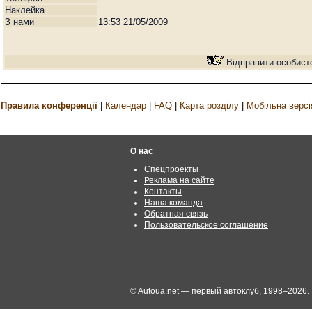
Наклейка
З нами
13:53 21/05/2009
Відправити особист
Правила конференції
|
Календар
|
FAQ
|
Карта розділу
|
Мобільна версі
О нас
Спецпроекты
Реклама на сайте
Контакты
Наша команда
Обратная связь
Пользовательское соглашение
© Autoua.net — первый автоклуб, 1998–2026.