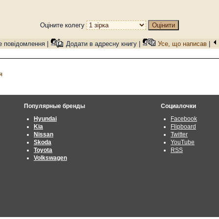
Оціните колегу
е повідомлення |
Додати в адресну книгу |
Усе, що написав
|
я
Популярные бренды
Социалочки
Hyundai
Facebook
Kia
Flipboard
Nissan
Twitter
Skoda
YouTube
Toyota
RSS
Volkswagen