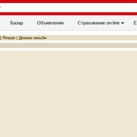
Базар
Объявления
Cтрахование on-line
Е
|
Пошук
|
Дошка ганьби