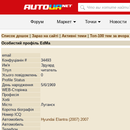
Форум
Маркет
Точки
Новости
Список дошок
|
Зараз на сайті
|
Активні теми
|
Топ-100 тем за вчора
Особистий профіль EdMa
email
Конфуціанін #
34493
Им'я
Эдуард
Тiтул
читатель
Усього повідомлень
0
Profile Status
День народження
5/6/1969
WEB-Сторiнка
Професія
Хобі
Мiсто
Луганск
Коротка біографія
Номер ICQ
Автомобиль
Hyundai Elantra (2007) 2007
Автомобиль
Телефон