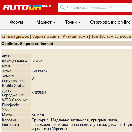
Форум
Маркет
Точки
Cтрахование on-line
Список дошок
|
Зараз на сайті
|
Активні теми
|
Топ-100 тем за вчора
Особистий профіль Ianhert
email
Конфуціанін #
54962
Им'я
Тiтул
читатель
Усього
0
повідомлень
Profile Status
День
5/6/2004
народження
WEB-Сторiнка
Професія
Хобі
Мiсто
раисся
Коротка
Прикурил. Медленно затянулся, прикрыл глаза,
біографія
снаслаждением медленно выдохнул и задумался. В у
играл гимн Украины