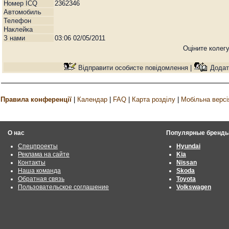
Номер ICQ
2362346
Автомобиль
Телефон
Наклейка
З нами
03:06 02/05/2011
Оціните колег
Відправити особисте повідомлення |
Додати
Правила конференції
|
Календар
|
FAQ
|
Карта розділу
|
Мобільна версі
О нас
Популярные бренд
Спецпроекты
Hyundai
Реклама на сайте
Kia
Контакты
Nissan
Наша команда
Skoda
Обратная связь
Toyota
Пользовательское соглашение
Volkswagen