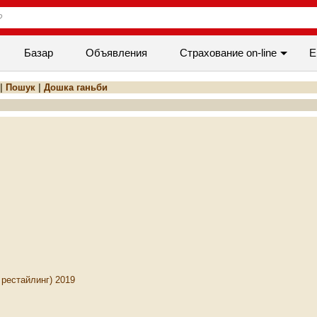
Базар
Объявления
Cтрахование on-line
Е
|
Пошук
|
Дошка ганьби
 рестайлинг) 2019