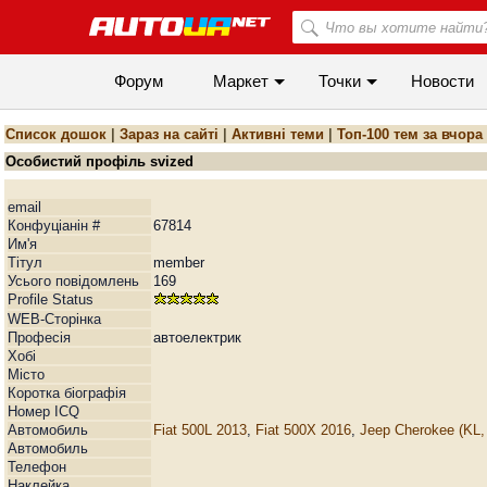
Форум
Маркет
Точки
Новости
Список дошок
|
Зараз на сайті
|
Активні теми
|
Топ-100 тем за вчора
Особистий профіль svized
email
Конфуціанін #
67814
Им'я
Тiтул
member
Усього повідомлень
169
Profile Status
WEB-Сторiнка
Професія
автоелектрик
Хобі
Мiсто
Коротка біографія
Номер ICQ
Автомобиль
Fiat 500L 2013
,
Fiat 500X 2016
,
Jeep Cherokee (KL,
Автомобиль
Телефон
Наклейка