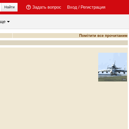
Задать вопрос
Вход
/
Регистрация
Найти
ще
Помітити все прочитаним