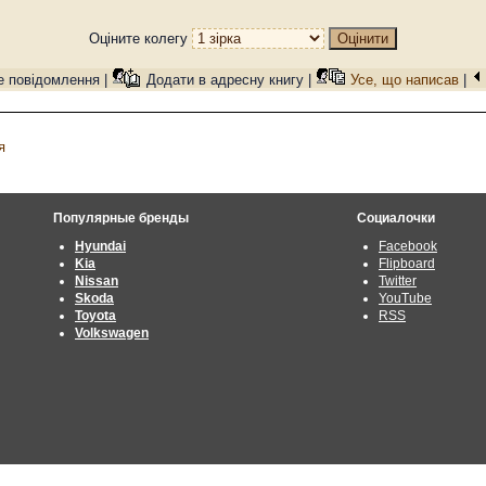
Оціните колегу
е повідомлення |
Додати в адресну книгу |
Усе, що написав
|
я
Популярные бренды
Социалочки
Hyundai
Facebook
Kia
Flipboard
Nissan
Twitter
Skoda
YouTube
Toyota
RSS
Volkswagen