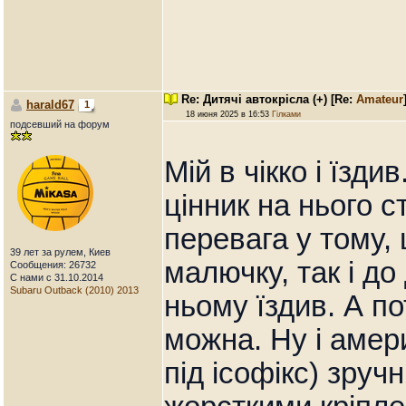
Re: Дитячі автокрісла (+)
[Re:
Amateur
harald67
1
18 июня 2025 в 16:53
Гілками
подсевший на форум
Мій в чікко і їзди
цінник на нього 
перевага у тому,
39 лет за рулем, Киев
малючку, так і до
Сообщения: 26732
С нами с 31.10.2014
Subaru Outback (2010) 2013
ньому їздив. А по
можна. Ну і амер
під ісофікс) зруч