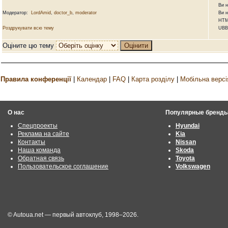
Ви не м
Модератор:
LordAmid
,
doctor_b
,
moderator
Ви не м
HTML 
Роздрукувати всю тему
UBBCod
Оціните цю тему
Правила конференції
|
Календар
|
FAQ
|
Карта розділу
|
Мобільна версі
О нас
Популярные бренд
Спецпроекты
Hyundai
Реклама на сайте
Kia
Контакты
Nissan
Наша команда
Skoda
Обратная связь
Toyota
Пользовательское соглашение
Volkswagen
© Autoua.net — первый автоклуб, 1998–2026.