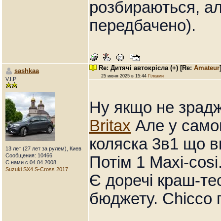
розбираються, ал
передбачено).
Re: Дитячі автокрісла (+)
[Re:
Amateur
sashkaa
25 июня 2025 в 15:44
Гілками
V.I.P
Ну якщо не зрадж
Britax
Але у самог
коляска 3в1 що в
13 лет (27 лет за рулем), Киев
Сообщения: 10466
Потім 1 Maxi-cosi
С нами с 04.04.2008
Suzuki SX4 S-Cross 2017
Є доречі краш-те
бюджету. Chicco 