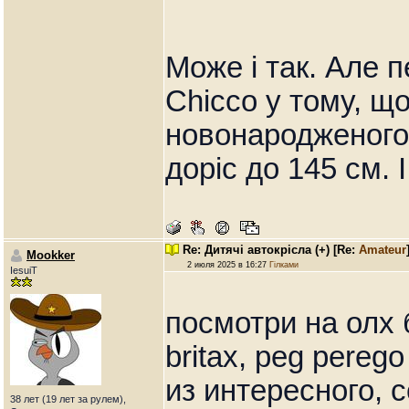
Може і так. Але 
Chicco у тому, щ
новонародженого, т
доріс до 145 см. І
Re: Дитячі автокрісла (+)
[Re:
Amateur
Mookker
2 июля 2025 в 16:27
Гілками
IesuiT
посмотри на олх б
britax, peg pere
из интересного, 
38 лет (19 лет за рулем),