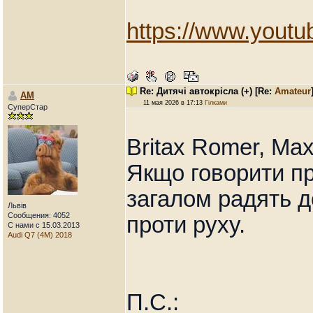
https://www.yout
Re: Дитячі автокрісла (+)
[Re:
Amateur
AM
11 мая 2026 в 17:13
Гілками
СуперСтар
Britax Romer, Max
Якщо говорити пр
загалом радять д
Львів
Сообщения: 4052
проти руху.
С нами с 15.03.2013
Audi Q7 (4M) 2018
П.С.: