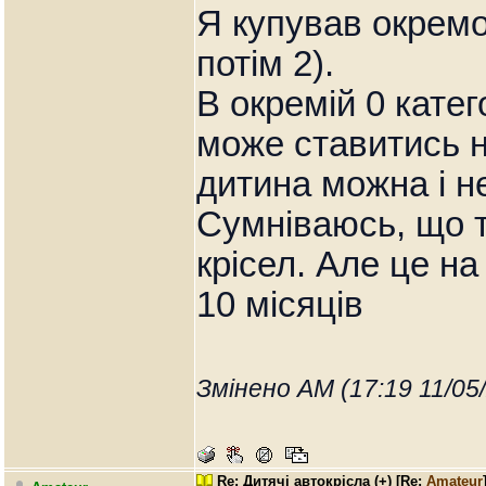
Я купував окремо 
потім 2).
В окремій 0 катег
може ставитись н
дитина можна і н
Сумніваюсь, що т
крісел. Але це на
10 місяців
Змінено AM (17:19 11/05
Re: Дитячі автокрісла (+)
[Re:
Amateur