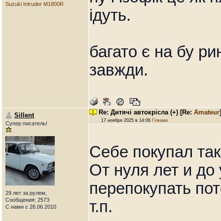
Suzuki Intruder M1800R
ідуть.
багато є на бу ри
завжди.
Re: Дитячі автокрісла (+)
[Re:
Amateur
Sillent
17 ноября 2025 в 14:06
Гілками
Супер писатель!
Себе покупал так
От нуля лет и до
перепокупать пот
29 лет за рулем,
Сообщения: 2573
т.п.
С нами с 26.06.2010