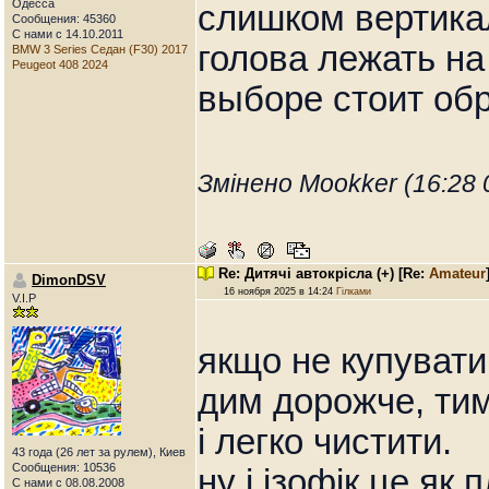
Одесса
слишком вертика
Сообщения: 45360
С нами с 14.10.2011
голова лежать на
BMW 3 Series Седан (F30) 2017
Peugeot 408 2024
выборе стоит об
Змінено Mookker (16:28 
Re: Дитячі автокрісла (+)
[Re:
Amateur
DimonDSV
16 ноября 2025 в 14:24
Гілками
V.I.P
якщо не купувати
дим дорожче, тим
і легко чистити.
43 года (26 лет за рулем), Киев
Сообщения: 10536
ну і ізофік це як
С нами с 08.08.2008