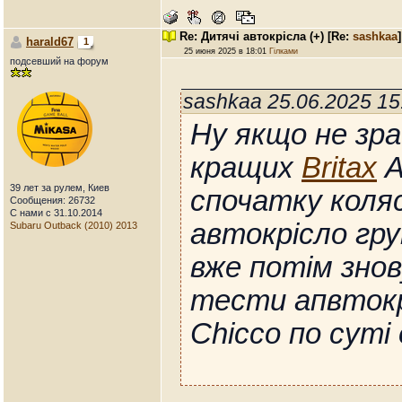
Re: Дитячі автокрісла (+)
[Re:
sashkaa
]
harald67
1
25 июня 2025 в 18:01
Гілками
подсевший на форум
sashkaa 25.06.2025 1
Ну якщо не зра
кращих
Britax
А
39 лет за рулем, Киев
спочатку коля
Сообщения: 26732
С нами с 31.10.2014
автокрісло груп
Subaru Outback (2010) 2013
вже потім знов
тести апвтокр
Chicco по суті