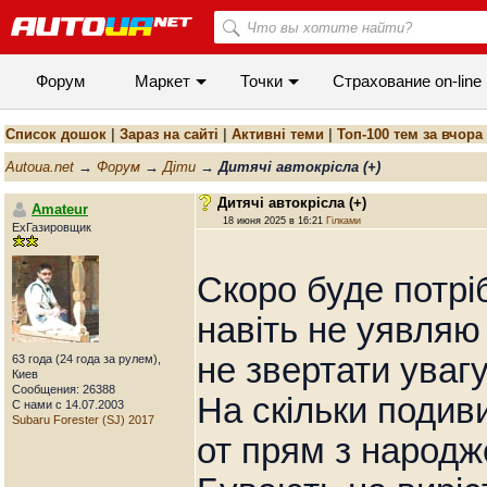
Форум
Маркет
Точки
Cтрахование on-line
Список дошок
|
Зараз на сайті
|
Активні теми
|
Топ-100 тем за вчора
Autoua.net
→
Форум
→
Діти
→
Дитячі автокрісла (+)
Дитячі автокрісла (+)
Amateur
18 июня 2025 в 16:21
Гілками
ExГазировщик
Скоро буде потрі
навіть не уявляю
не звертати увагу
63 года (24 года за рулем),
Киев
Сообщения: 26388
На скільки подив
С нами с 14.07.2003
Subaru Forester (SJ) 2017
от прям з народжен