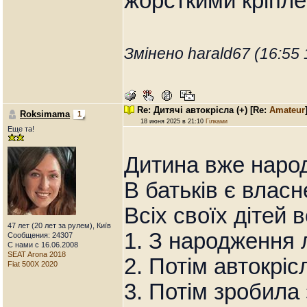
жорсткими кріпле
Змінено harald67 (16:55 
Re: Дитячі автокрісла (+)
[Re:
Amateur
Roksimama
1
18 июня 2025 в 21:10
Гілками
Еще та!
Дитина вже наро
В батьків є власн
Всіх своїх дітей 
47 лет (20 лет за рулем), Київ
1. З народження 
Сообщения: 24307
С нами с 16.06.2008
SEAT Arona 2018
2. Потім автокріс
Fiat 500X 2020
3. Потім зробила 