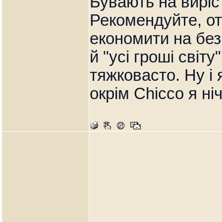
Бувають на виріст
Рекомендуйте, от
економити на без
й "усі гроші світ
тяжковасто. Ну і
окрім Chicco я ні