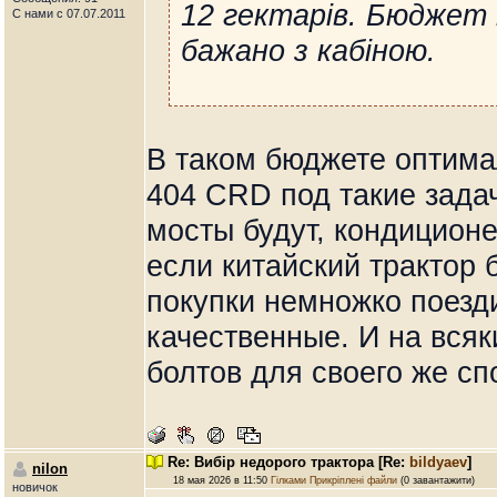
12 гектарів. Бюджет 
С нами с 07.07.2011
бажано з кабіною.
В таком бюджете оптима
404 CRD под такие зада
мосты будут, кондиционе
если китайский трактор б
покупки немножко поезд
качественные. И на всяк
болтов для своего же сп
Re: Вибір недорого трактора
[Re:
bildyaev
]
nilon
18 мая 2026 в 11:50
Гілками
Прикріплені файли
(0 завантажити)
новичок