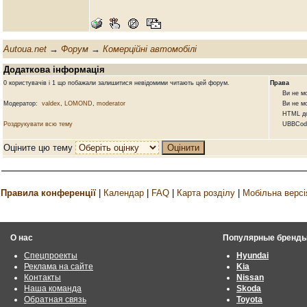
Autoua.net
→
Форум
→
Комерційні автомобілі
Додаткова інформація
0 користувачів і 1 що побажали залишитися невідомими читають цей форум.
Права
Ви не може
Модератор:
valdex
,
LOMOND
,
moderator
Ви не може
HTML доз
Роздрукувати всю тему
UBBCode 
Оціните цю тему
Правила конференції
|
Календар
|
FAQ
|
Карта розділу
|
Мобільна версі
О нас
Популярные бренд
Спецпроекты
Hyundai
Реклама на сайте
Kia
Контакты
Nissan
Наша команда
Skoda
Обратная связь
Toyota