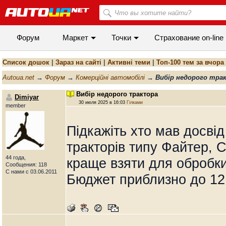
Форум
Маркет
Точки
Cтрахование on-line
Список дошок
|
Зараз на сайті
|
Активні теми
|
Топ-100 тем за вчора
Autoua.net
→
Форум
→
Комерційні автомобілі
→
Вибір недорого тра
Вибір недорого трактора
Dimiyar
30 июля 2025 в 16:03
Гілками
member
Підкажіть хто мав досвід
тракторів типу Файтер, С
44 года,
краще взяти для обробки
Сообщения: 118
С нами с 03.06.2011
Бюджет приблизно до 12 