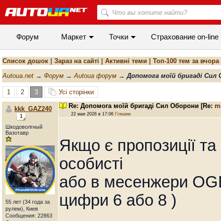
Форум
Маркет
Точки
Cтрахование on-line
Список дошок
|
Зараз на сайті
|
Активні теми
|
Топ-100 тем за вчора
Autoua.net
→
Форум
→
Autoua форум
→
Допомога моїй бригаді Сил О
1
2
3
Усі сторінки
Re: Допомога моїй бригаді Сил Оборони
[Re:
m
kkk_GAZ240
22 мая 2026 в 17:06
Гілками
1
Шкодоволгный
Вазотавр
Якщо є пропозиції та
особисті
або в месенжери OGB
цифри 6 або 8 )
55 лет (34 года за
рулем), Киев
Сообщения: 22863