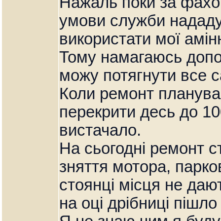
Нажаль поки за фахо
умови служби нададу
використати мої амін
Тому намагаюсь допо
можу потягнути все 
Коли ремонт планував
перекрити десь до 10
вистачало.
На сьогодні ремонт ст
зняття мотора, парко
стоянці місця не дают
на оці дрібниці пішло