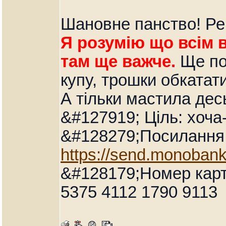
Шановне панство! Рем
Я розумію що всім 
там ще важче.
Ще поп
купу, трошки обкатати
А тільки мастила десь
&#127919; Ціль: хоча
&#128279;Посилання 
https://send.monoban
&#128179;Номер карт
5375 4112 1790 9113