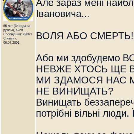
Але зараз мені найб
Івановича...
55 лет (34 года за
рулем), Киев
ВОЛЯ АБО СМЕРТЬ!
Сообщения: 22863
С нами с
06.07.2001
Або ми здобудемо В
НЕВЖЕ ХТОСЬ ЩЕ В
МИ ЗДАМОСЯ НАС 
НЕ ВИНИЩАТЬ?
Винищать беззапереч
потрібні вільні люди. 