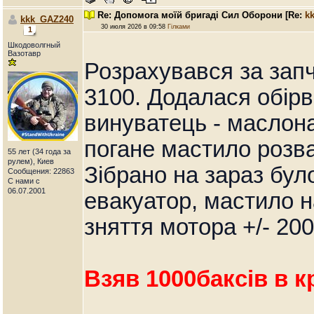
Re: Допомога моїй бригаді Сил Оборони
[Re:
k
kkk_GAZ240
30 июля 2026 в 09:58
Гілками
1
Шкодоволгный
Вазотавр
Розрахувався за зап
3100. Додалася обір
винуватець - маслона
погане мастило розв
55 лет (34 года за
рулем), Киев
Зібрано на зараз бул
Сообщения: 22863
С нами с
06.07.2001
евакуатор, мастило на
зняття мотора +/- 200
Взяв 1000баксів в к