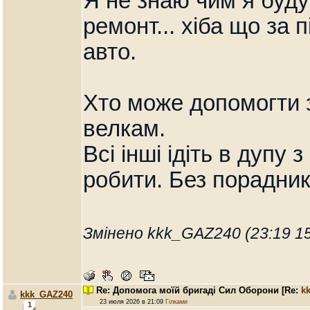
Я не знаю чим я буду
ремонт... хіба що за 
авто.
Хто може допомогти 
велкам.
Всі інші ідіть в дупу 
робити. Без порадник
Змінено kkk_GAZ240 (23:19 15
Re: Допомога моїй бригаді Сил Оборони
[Re:
k
kkk_GAZ240
23 июля 2026 в 21:09
Гілками
1