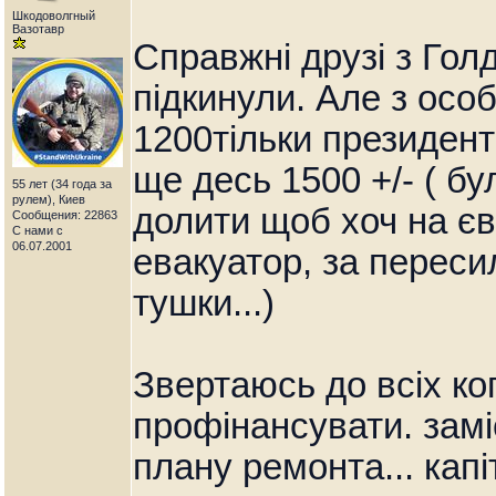
Шкодоволгный
Вазотавр
Справжні друзі з Гол
підкинули. Але з осо
1200тільки президенті
ще десь 1500 +/- ( б
55 лет (34 года за
рулем), Киев
долити щоб хоч на єв
Сообщения: 22863
С нами с
06.07.2001
евакуатор, за переси
тушки...)
Звертаюсь до всіх ко
профінансувати. замі
плану ремонта... капі