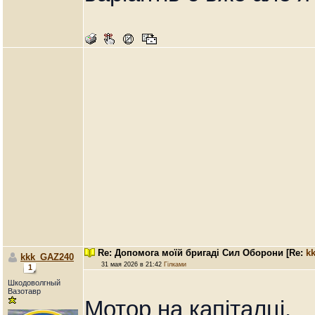
Re: Допомога моїй бригаді Сил Оборони
[Re:
k
kkk_GAZ240
31 мая 2026 в 21:42
Гілками
1
Шкодоволгный
Вазотавр
Мотор на капіталці.