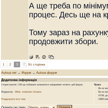
А ще треба по мініму
процес. Десь ще на к
Тому зараз на рахунк
продовжити збори.
1
2
3
Усі сторінки
Autoua.net
→
Форум
→
Autoua форум
Додаткова інформація
0 користувачів і 156 що побажали залишитися невідомими читають цей форум.
Права
Ви не может
Модератор:
AlMat
,
moderator
,
Amateur
Ви не может
HTML дозв
Роздрукувати всю тему
UBBCode д
Оціните цю тему