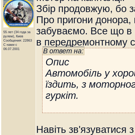
Збір продовжую, бо з
Про пригони донора, 
забуваємо. Все що в 
55 лет (34 года за
рулем), Киев
в передремонтному с
Сообщения: 22863
С нами с
06.07.2001
В ответ на:
Опис
Автомобіль у хоро
їздить, з моторног
гуркіт.
Навіть зв'язуватися 