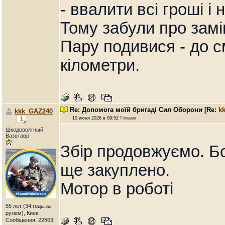
- ввалити всі гроші і
Тому забули про замі
Пару подивися - до 
кілометри.
Re: Допомога моїй бригаді Сил Оборони
[Re:
k
kkk_GAZ240
1
10 июня 2026 в 09:52
Гілками
Шкодоволгный
Вазотавр
Збір продовжуємо. Бо
ще закуплено.
Мотор в роботі
55 лет (34 года за
рулем), Киев
Сообщения: 22863