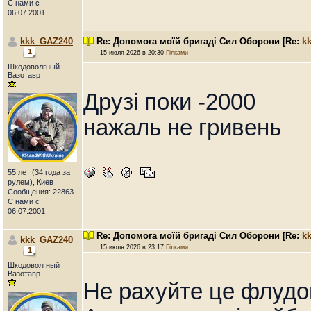
С нами с
06.07.2001
kkk_GAZ240
Re: Допомога моїй бригаді Сил Оборони
[Re:
k
1
15 июля 2026 в 20:30
Гілками
Шкодоволгный
Вазотавр
Друзі поки -2000
нажаль не гривень
55 лет (34 года за
рулем), Киев
Сообщения: 22863
С нами с
06.07.2001
Re: Допомога моїй бригаді Сил Оборони
[Re:
k
kkk_GAZ240
15 июля 2026 в 23:17
Гілками
1
Шкодоволгный
Вазотавр
Не рахуйте це флудо