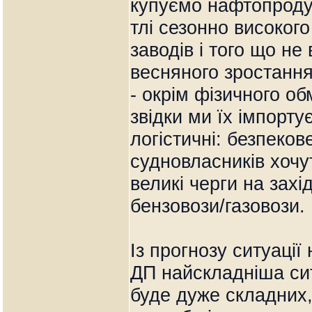
купуємо нафтопродук
тлі сезонно високог
заводів і того що не
весняного зростання
- окрім фізичного о
звідки ми їх імпорт
логістичні: безпеко
судновласників хочу
великі черги на захі
бензовози/газовози.
Із прогнозу ситуації 
ДП найскладніша си
буде дуже складних,