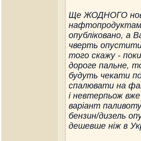
Ще ЖОДНОГО нов
нафтопродуктам 
опубліковано, а 
чверть опустити 
того скажу - пок
дороге пальне, то
будуть чекати п
спалювати на фа
і невтерпьож вж
варіант паливот
бензин/дизель оп
дешевше ніж в Укр