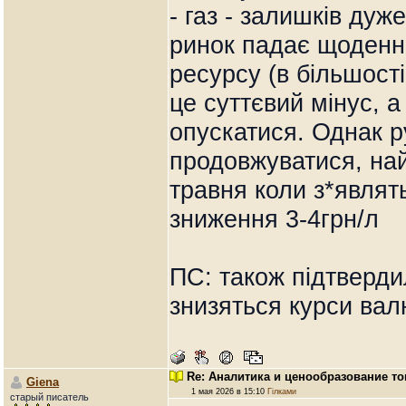
- газ - залишків дуже
ринок падає щоденно
ресурсу (в більшості
це суттєвий мінус, 
опускатися. Однак р
продовжуватися, най
травня коли з*являть
зниження 3-4грн/л
ПС: також підтверд
знизяться курси вал
Re: Аналитика и ценообразование то
Giena
1 мая 2026 в 15:10
Гілками
старый писатель