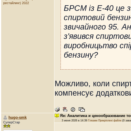
рестайлинг) 2022
БРСМ із Е-40 це з
спиртовий бензи
звичайного 95. Ан
з'явився спиртови
виробницьтво сп
бензину?
Можливо, коли спирт
компенсує додаткови
Re: Аналитика и ценообразование т
hugo-smk
3 июня 2026 в 14:39
Гілками
Прикріплені файли
(0 зава
СуперСтар