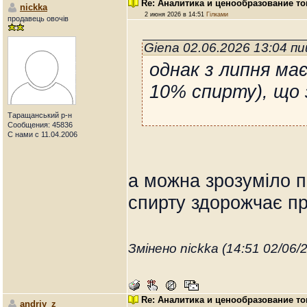
Re: Аналитика и ценообразование то
nickka
2 июня 2026 в 14:51
Гілками
продавець овочів
Giena 02.06.2026 13:04 п
однак з липня ма
10% спирту), що
Таращанський р-н
Сообщения: 45836
С нами с 11.04.2006
а можна зрозуміло 
спирту здорожчає пр
Змінено nickka (14:51 02/06/
Re: Аналитика и ценообразование т
andriy_z