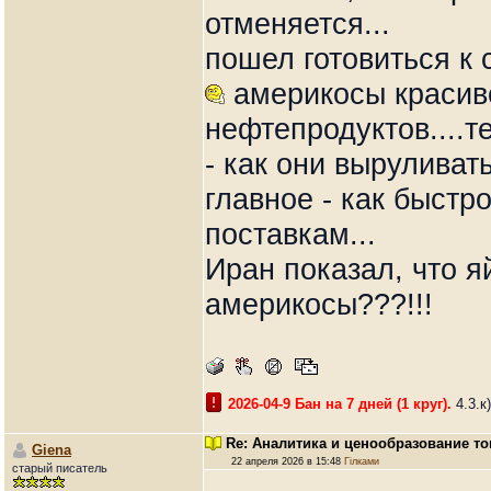
отменяется...
пошел готовиться к 
америкосы красив
нефтепродуктов....т
- как они выруливат
главное - как быстр
поставкам...
Иран показал, что яй
америкосы???!!!
2026-04-9 Бан на 7 дней (1 круг).
4.3.к
Re: Аналитика и ценообразование то
Giena
22 апреля 2026 в 15:48
Гілками
старый писатель