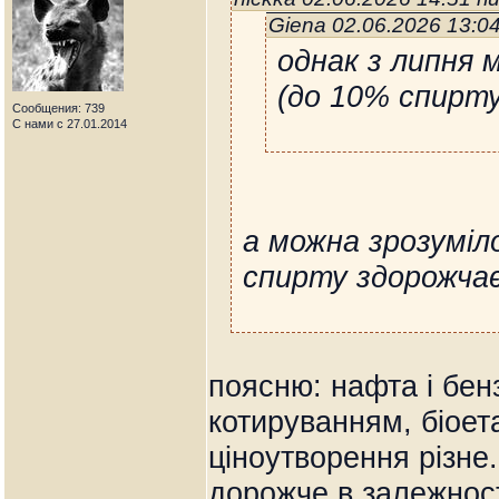
Giena 02.06.2026 13:0
однак з липня
(до 10% спирту
Сообщения: 739
С нами с 27.01.2014
а можна зрозуміл
спирту здорожчає
поясню: нафта і бен
котируванням, біоет
ціноутворення різн
дорожче в залежності