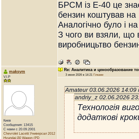
БРСМ із Е-40 це знає
бензин коштував на
Аналогічно було і на
З чого ви взяли, що
виробницьтво бензи
Re: Аналитика и ценообразование т
maksym
3 июня 2026 в 14:21
Гілками
V.I.P
Amateur 03.06.2026 14:09
andriy_z 02.06.2026 2
Технологія виг
додаткові крок
Киев
Сообщения: 13415
С нами с 20.09.2001
Chevrolet Lacetti Универсал 2012
Hyundai i30 Wagon (PD