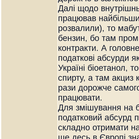
Далі щодо внутрішнь
працював найбільший
розвалили), то мабу
бензин, бо там пром
контракти. А головне
податкові абсурди як
Україні біоетанол, т
спирту, а там акциз 
рази дорожче самого
працювати.
Для змішування на б
податковий абсурд п
складно отримати на
ще десь в Європі зн