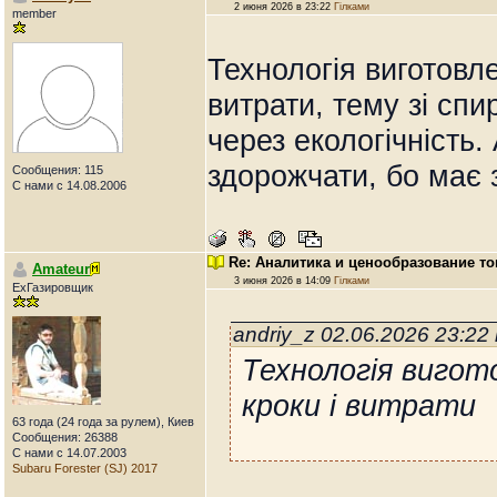
2 июня 2026 в 23:22
Гілками
member
Технологія виготовл
витрати, тему зі сп
через екологічність.
здорожчати, бо має 
Сообщения: 115
С нами с 14.08.2006
Re: Аналитика и ценообразование т
Amateur
3 июня 2026 в 14:09
Гілками
ExГазировщик
andriy_z 02.06.2026 23:2
Технологія вигот
кроки і витрати
63 года (24 года за рулем), Киев
Сообщения: 26388
С нами с 14.07.2003
Subaru Forester (SJ) 2017