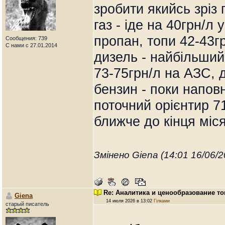
зробити якийсь зріз 
газ - іде на 40грн/л
пропан, топи 42-43гр
Сообщения: 739
С нами с 27.01.2014
дизель - найбільший
73-75грн/л на АЗС, 
бензин - поки напов
поточний орієнтир 
ближче до кінця міс
Змінено Giena (14:01 16/06/2
Re: Аналитика и ценообразование то
Giena
14 июля 2026 в 13:02
Гілками
старый писатель