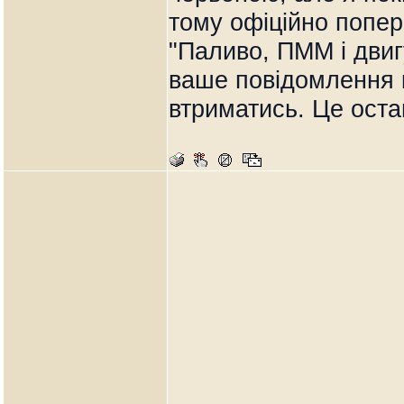
тому офіційно попе
"Паливо, ПММ і двиг
ваше повідомлення к
втриматись. Це ост