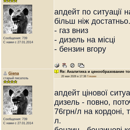
апдейт по ситуації 
більш ніж достатньо.
- газ вниз
- дизель на місці
Сообщения: 739
С нами с 27.01.2014
- бензин вгору
Re: Аналитика и ценообразование то
Giena
20 мая 2026 в 17:38
Гілками
старый писатель
апдейт цінової ситуа
дизель - повно, пото
76грн/л на кордоні, 
л.
Сообщения: 739
С нами с 27.01.2014
бензин - бензинові к