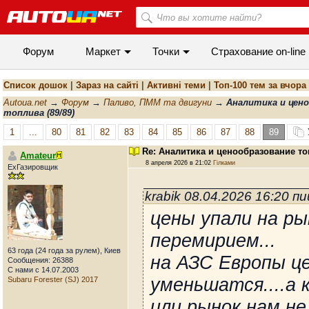
Форум
Маркет
Точки
Cтрахование on-line
Список дошок
|
Зараз на сайті
|
Активні теми
|
Топ-100 тем за вчора
Autoua.net
→
Форум
→
Паливо, ПММ та двигуни
→
Аналитика и цен
топлива (89/89)
1
...
80
81
82
83
84
85
86
87
88
89
Re: Аналитика и ценообразование то
Amateur
8 апреля 2026 в 21:02
Гілками
ExГазировщик
krabik 08.04.2026 16:20 п
цены упали на ры
перемирием...
63 года (24 года за рулем), Киев
на АЗС Европы ц
Сообщения: 26388
С нами с 14.07.2003
уменьшатся....а к
Subaru Forester (SJ) 2017
или рынок нам не