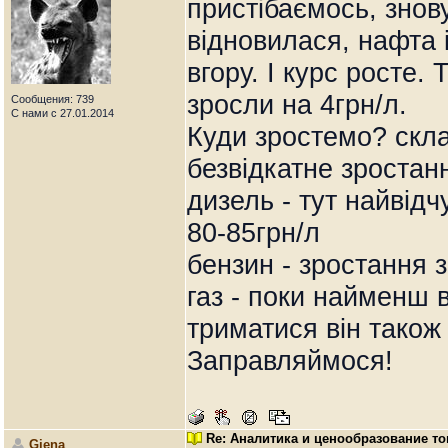
пристібаємось, знов
відновилася, нафта 
вгору. І курс росте.
зросли на 4грн/л.
Сообщения: 739
С нами с 27.01.2014
Куди зростемо? скла
безвідкатне зростан
дизель - тут найвід
80-85грн/л
бензин - зростання 
газ - поки найменш 
триматися він також
Заправляймося!
Re: Аналитика и ценообразование то
Giena