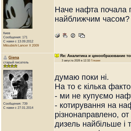
Наче нафта почала п
найближчим часом?
Киев
Сообщения: 171
С нами с 13.09.2012
Mitsubishi Lancer X 2009
Re: Аналитика и ценообразование то
Giena
3 августа 2026 в 12:32
Гілками
старый писатель
думаю поки ні.
На то є кілька факто
- ми не купуємо наф
- котирування на на
Сообщения: 739
С нами с 27.01.2014
різнонаправлено, от
дизель найбільше і 