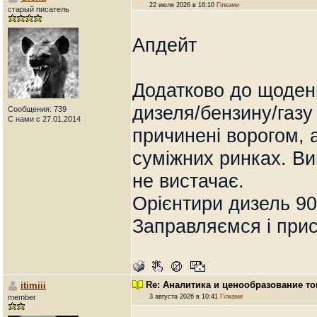
22 июля 2026 в 16:10
Гілками
старый писатель
Апдейт
Додатково до щоденн
дизеля/бензину/газу
Сообщения: 739
С нами с 27.01.2014
причинені ворогом, 
суміжних ринках. Ви
не вистачає.
Орієнтири дизель 90+
Заправляємся і при
Re: Аналитика и ценообразование то
itimiii
member
3 августа 2026 в 10:41
Гілками