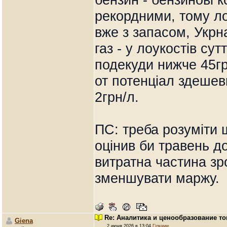
рекордними, тому лоу
вже з запасом, Укр
газ - у лоукостів су
подекуди нижче 45грн
от потенціал здешев
2грн/л.
ПС: треба розуміти 
оцінив би травень д
витратна частина зр
зменшувати маржу.
Re: Аналитика и ценообразование то
Giena
2 июня 2026 в 13:04
Гілками