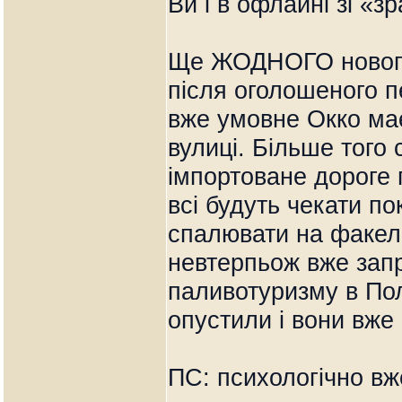
Ви і в офлайні зі «
Ще ЖОДНОГО нового
після оголошеного п
вже умовне Окко має
вулиці. Більше того 
імпортоване дороге 
всі будуть чекати п
спалювати на факел
невтерпьож вже зап
паливотуризму в Пол
опустили і вони вже
ПС: психологічно вж