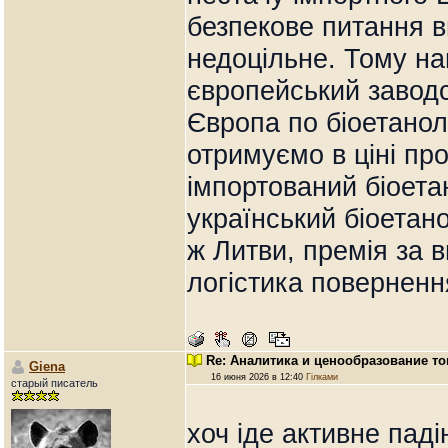
безпекове питання 
недоцільне. Тому н
європейський заводс
Європа по біоетанол
отримуємо в ціні про
імпортований біоет
український біоетано
ж Литви, премія за в
логістика поверненн
Re: Аналитика и ценообразование то
Giena
16 июня 2026 в 12:40
Гілками
старый писатель
хоч іде активне пад