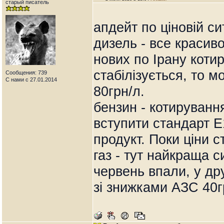
старый писатель
апдейт по ціновій сит
дизель - все красив
нових по Ірану коти
стабілізується, то 
Сообщения: 739
С нами с 27.01.2014
80грн/л.
бензин - котируванн
вступити стандарт Е
продукт. Поки ціни с
газ - тут найкраща с
червень впали, у др
зі знижками АЗС 40г