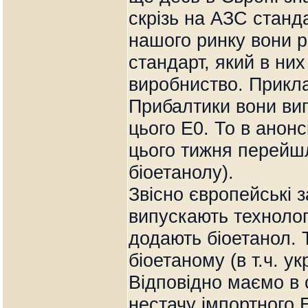
скрізь на АЗС станд
нашого ринку вони р
стандарт, який в них
виробниство. Прикла
Прибалтики вони вип
цього Е0. То в анон
цього тижня перейшл
біоетанолу).
Звісно європейські 
випускають технолог
додають біоетанол. 
біоетаному (в т.ч. ук
Відповідно маємо в 
нестачу імпортного 