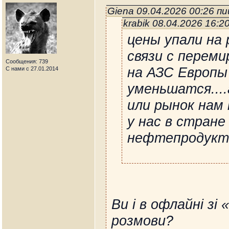
Giena 09.04.2026 00:26 п
krabik 08.04.2026 16:
цены упали на
связи с переми
Сообщения: 739
на АЗС Европы
С нами с 27.01.2014
уменьшатся....а
или рынок нам 
у нас в стране
нефтепродукт
Ви і в офлайні з
розмови?