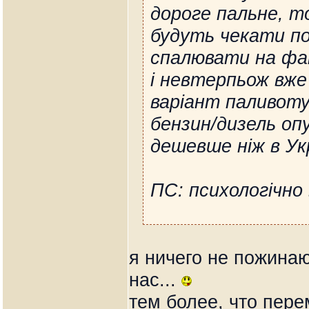
дороге пальне, то
будуть чекати п
спалювати на фа
і невтерпьож вж
варіант паливот
бензин/дизель оп
дешевше ніж в Укр
ПС: психологічно
я ничего не пожинаю
нас...
тем более, что пере