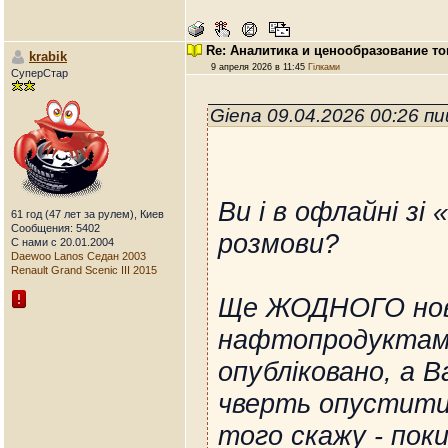
Re: Аналитика и ценообразование то
krabik
9 апреля 2026 в 11:45
Гілками
СуперСтар
Giena 09.04.2026 00:26 п
Ви і в офлайні з
61 год (47 лет за рулем), Киев
Сообщения: 5402
розмови?
С нами с 20.01.2004
Daewoo Lanos Седан 2003
Renault Grand Scenic III 2015
Ще ЖОДНОГО нов
нафтопродуктам 
опубліковано, а 
чверть опустити 
того скажу - пок