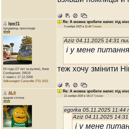
Re: А можна зробити напис під нік
Igor71
5 ноября 2025 в 11:44
Гілками
продавець прохолоди
Aziz 04.11.2025 14:31 п
і у мене питання
теж хочу змінити Н
54 года (27 лет за рулем), Киев
Сообщения: 29518
С нами с 17.12.2008
Volkswagen Caravelle (T5) 2011
Re: А можна зробити напис під нік
AL®
21 ноября 2025 в 19:17
Гілками
аццкая сотона
egorka 05.11.2025 11:44
Aziz 04.11.2025 14:3
і у мене пита