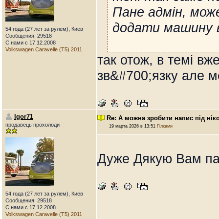
Пане адмін, мож
додати машину 
54 года (27 лет за рулем), Киев
Сообщения: 29518
С нами с 17.12.2008
Volkswagen Caravelle (T5) 2011
так отож, в темі вж
зв&#700;язку але ме
Igor71
Re: А можна зробити напис під нік
продавець прохолоди
19 марта 2026 в 13:51
Гілками
Дуже Дякую Вам п
54 года (27 лет за рулем), Киев
Сообщения: 29518
С нами с 17.12.2008
Volkswagen Caravelle (T5) 2011