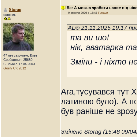
Re: А можна зробити напис під нік
Storag
9 апреля 2026 в 15:47
Гілками
охотник
AL® 21.11.2025 19:17 п
та ви шо!
нік, аватарка та 
47 лет за рулем, Киев
Зміни - і ніхто н
Сообщения: 25680
С нами с 17.04.2003
Geely CK 2012
Ага,тусувався тут 
латиною було). А пот
був раніше не зроз
Змінено Storag (15:48 09/04