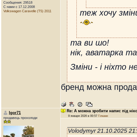
Сообщения: 29518
С нами с 17.12.2008
теж хочу змін
Volkswagen Caravelle (T5) 2011
та ви шо!
нік, аватарка та 
Зміни - і ніхто н
бренд можна прода
Re: А можна зробити напис під нік
Igor71
9 января 2026 в 00:57
Гілками
продавець прохолоди
Volodymyr 21.10.2025 21