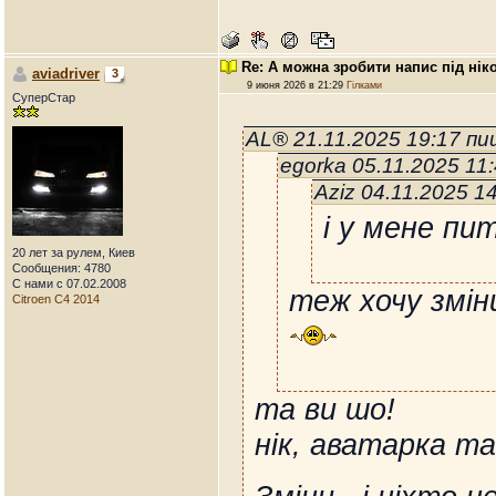
Re: А можна зробити напис під нік
aviadriver
3
9 июня 2026 в 21:29
Гілками
СуперСтар
AL® 21.11.2025 19:17 п
egorka 05.11.2025 11
Aziz 04.11.2025 1
і у мене пи
20 лет за рулем, Киев
Сообщения: 4780
С нами с 07.02.2008
теж хочу змін
Citroen C4 2014
та ви шо!
нік, аватарка та 