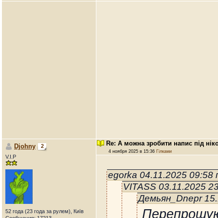
Re: А можна зробити напис під нік
Djohny
2
4 ноября 2025 в 15:36
Гілками
V.I.P
egorka 04.11.2025 09:58
VITASS 03.11.2025 2
Демьян_Dnepr 15.
Перепрошую
52 года (23 года за рулем), Київ