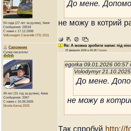
До мене. Допомо
не можу в котрий р
54 года (27 лет за рулем), Киев
Сообщения: 29518
С нами с 17.12.2008
Volkswagen Caravelle (T5) 2011
Re: А можна зробити напис під нік
Сапожник
25 февраля 2026 в 00:29
Гілками
Супер писатель!
egorka 09.01.2026 00:57
Volodymyr 21.10.202
До мене. Допо
49 лет (31 год за рулем), Киев
Сообщения: 3367
не можу в котри
С нами с 16.08.2005
Skoda Karoq 2025
Так спробуй
http://