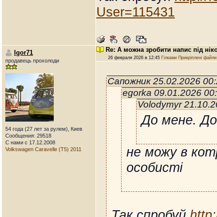
User=115431
Re: А можна зробити напис під нік
Igor71
26 февраля 2026 в 12:45
Гілками
Прикріплені файли
продавець прохолоди
Сапожник 25.02.2026 00
egorka 09.01.2026 00
Volodymyr 21.10.
До мене. До
54 года (27 лет за рулем), Киев
Сообщения: 29518
С нами с 17.12.2008
не можу в кот
Volkswagen Caravelle (T5) 2011
особисті
Так спробуй
http