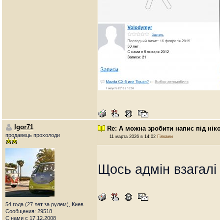
Igor71
Re: А можна зробити напис під нік
продавець прохолоди
11 марта 2026 в 14:02
Гілками
Щось адмін взагалі
54 года (27 лет за рулем), Киев
Сообщения: 29518
С нами с 17.12.2008