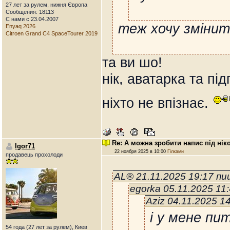
27 лет за рулем, нижня Європа
Сообщения: 18113
С нами с 23.04.2007
теж хочу змінит
Enyaq 2026
Citroen Grand C4 SpaceTourer 2019
та ви шо!
нік, аватарка та під
ніхто не впізнає.
Re: А можна зробити напис під нік
Igor71
22 ноября 2025 в 10:00
Гілками
продавець прохолоди
AL® 21.11.2025 19:17 п
egorka 05.11.2025 11
Aziz 04.11.2025 1
і у мене пи
54 года (27 лет за рулем), Киев