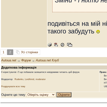
Зміни - і ніхто н
подивіться на мій н
такого забудуть
1
2
Усі сторінки
Autoua.net
→
Форум
→
Autoua.net Клуб
Додаткова інформація
0 користувачів і 5 що побажали залишитися невідомими читають цей форум.
Права
Ви не
Модератор:
Rudenko
,
LordAmid
,
moderator
Ви не 
HTML
Роздрукувати всю тему
UBBCo
Оціните цю тему