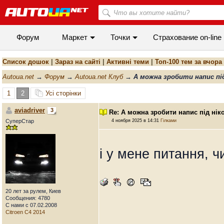
Форум
Маркет
Точки
Cтрахование on-line
Список дошок
|
Зараз на сайті
|
Активні теми
|
Топ-100 тем за вчора
Autoua.net
→
Форум
→
Autoua.net Клуб
→
А можна зробити напис під 
1
2
Усі сторінки
aviadriver
3
Re: А можна зробити напис під нік
СуперСтар
4 ноября 2025 в 14:31
Гілками
і у мене питання, ч
20 лет за рулем, Киев
Сообщения: 4780
С нами с 07.02.2008
Citroen C4 2014