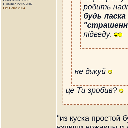
Сообщения: 17213
С нами с 22.05.2007
робить надп
Fiat Doblo 2004
будь ласка
"страшенн
підведу.
не дякуй
це Ти зробив?
"из куска простой 
взявши ножницы и кл