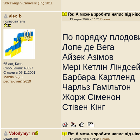
Volkswagen Caravelle (T5) 2011
Re: А можна зробити напис під нік
alex_b
13 марта 2026 в 14:24
Гілками
пользователь
По порядку плодови
Лопе де Вега
Айзек Азімов
65 лет, Киев
Мері Кетлін Ліндсе
Сообщения: 40327
С нами с 05.11.2001
Барбара Картленд
Mazda 6 (GL
рестайлинг) 2019
Чарльз Гамільтон
Жорж Сіменон
Стівен Кінг
Volodymyr_rr
Re: А можна зробити напис під нік
редактор
17 марта 2026 в 21:46
Гілками