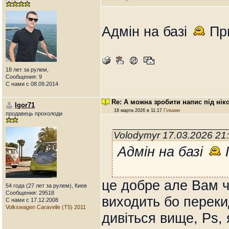
Адмін на базі
Пр
18 лет за рулем,
Сообщения: 9
С нами с 08.09.2014
Re: А можна зробити напис під нік
Igor71
18 марта 2026 в 11:17
Гілками
продавець прохолоди
Volodymyr 17.03.2026 21
Адмін на базі
це добре але Вам ч
54 года (27 лет за рулем), Киев
Сообщения: 29518
виходить бо переки
С нами с 17.12.2008
Volkswagen Caravelle (T5) 2011
дивіться вище, Ps, 