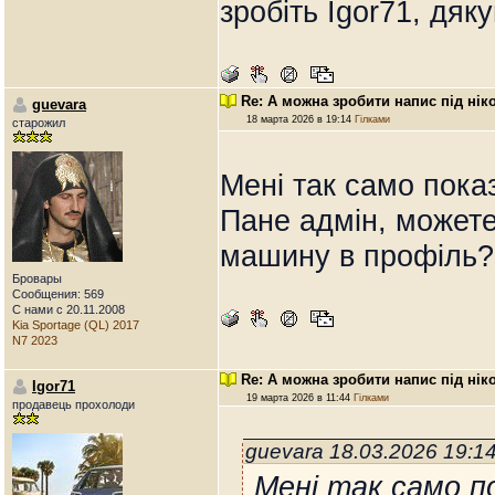
зробіть Igor71, дяк
Re: А можна зробити напис під нік
guevara
18 марта 2026 в 19:14
Гілками
старожил
Мені так само пок
Пане адмін, можете
машину в профіль?
Бровары
Сообщения: 569
С нами с 20.11.2008
Kia Sportage (QL) 2017
N7 2023
Re: А можна зробити напис під нік
Igor71
19 марта 2026 в 11:44
Гілками
продавець прохолоди
guevara 18.03.2026 19:1
Мені так само п