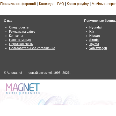
Правила конференції
|
Календар
|
FAQ
|
Карта розділу
|
Мобільна версі
О нас
Популярные бренд
Спецпроекты
Hyundai
Реклама на сайте
Kia
Контакты
Nissan
Наша команда
Skoda
Обратная связь
Toyota
Пользовательское соглашение
Volkswagen
© Autoua.net — первый автоклуб, 1998–2026.