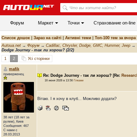
Форум
Маркет
Точки
Cтрахование on-line
Список дошок
|
Зараз на сайті
|
Активні теми
|
Топ-100 тем за вчора
Autoua.net
→
Форум
→
Cadillac, Chrysler, Dodge, GMC, Hummer, Jeep
→
Dodge Journey - так ли хорош? (2/2)
1
2
Усі сторінки
mafik
приверженец
Re: Dodge Journey - так ли хорош?
[Re:
Researc
16 июня 2026 в 13:56
Гілками
Вітаю. І я хочу в клуб... Можливо додати?
38 лет (18 лет за
рулем), Киев
Сообщения: 467
С нами с
28.03.2013