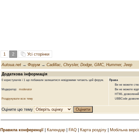
1
2
Усі сторінки
Autoua.net
→
Форум
→
Cadillac, Chrysler, Dodge, GMC, Hummer, Jeep
Додаткова інформація
0 користувачів і 1 що побажали залишитися невідомими читають цей форум.
Права
Ви не можете створ
Модератор:
moderator
Ви не можете відпов
HTML дозволений
Роздрукувати всю тему
UBBCode дозволе
Оціните цю тему
Правила конференції
|
Календар
|
FAQ
|
Карта розділу
|
Мобільна версі