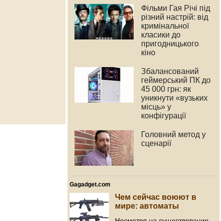
Фільми Гая Річі під
різний настрій: від
кримінальної
класики до
пригодницького
кіно
Збалансований
геймерський ПК до
45 000 грн: як
уникнути «вузьких
місць» у
конфігурації
Головний метод у
сценарії
Gagadget.com
Чем сейчас воюют в
мире: автоматы
Несмотря на существование