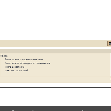
Права
Ви не можете створювати нові теми
Ви не можете відповідати на повідомлення
HTML дозволений
UBBCode дозволений
я