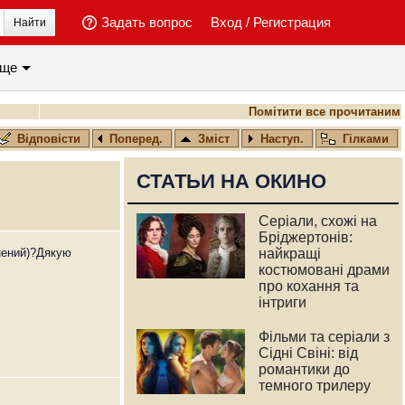
Задать вопрос
Вход
/
Регистрация
Найти
ще
Помітити все прочитаним
Відповісти
Поперед.
Зміст
Наступ.
Гілками
СТАТЬИ НА ОКИНО
Серіали, схожі на
Бріджертонів:
инений)?Дякую
найкращі
костюмовані драми
про кохання та
інтриги
Фільми та серіали з
Сідні Свіні: від
романтики до
темного трилеру