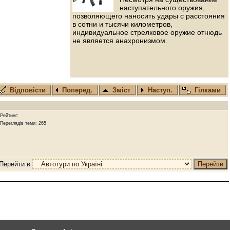
наступательного оружия,
позволяющего наносить удары с расстояния
в сотни и тысячи километров,
индивидуальное стрелковое оружие отнюдь
не является анахронизмом.
Відповісти
Поперед.
Зміст
Наступ.
Гілками
Рейтинг:
Переглядів теми: 265
Перейти в