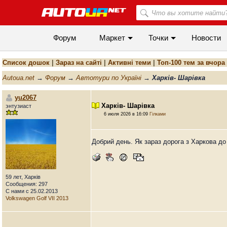
Форум
Маркет
Точки
Новости
Список дошок
|
Зараз на сайті
|
Активні теми
|
Топ-100 тем за вчора
Autoua.net
→
Форум
→
Автотури по Україні
→
Харків- Шарівка
yu2067
Харків- Шарівка
энтузиаст
6 июля 2026 в 16:09
Гілками
Добрий день. Як зараз дорога з Харкова до
59 лет, Харків
Сообщения: 297
С нами с 25.02.2013
Volkswagen Golf VII 2013