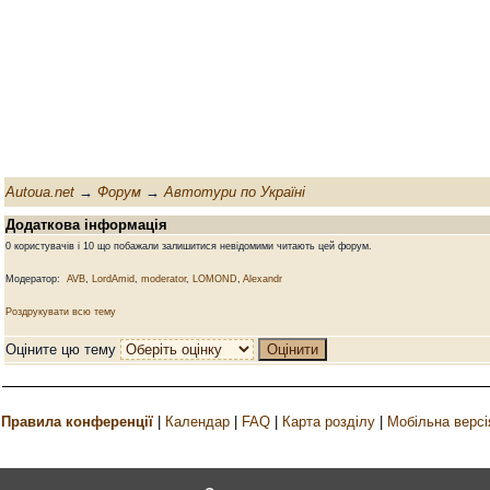
Autoua.net
→
Форум
→
Автотури по Україні
Додаткова інформація
0 користувачів і 10 що побажали залишитися невідомими читають цей форум.
Модератор:
AVB
,
LordAmid
,
moderator
,
LOMOND
,
Alexandr
Роздрукувати всю тему
Оціните цю тему
Правила конференції
|
Календар
|
FAQ
|
Карта розділу
|
Мобільна версі