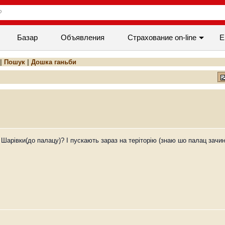
Базар
Объявления
Cтрахование on-line
Е
|
Пошук
|
Дошка ганьби
 Шарівки(до палацу)? І пускають зараз на теріторію (знаю шо палац зач