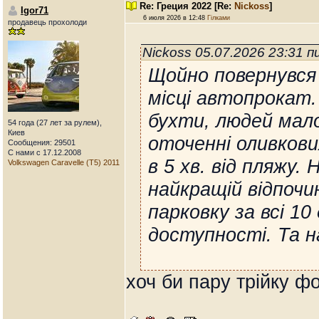
Re: Греция 2022
[Re:
Nickoss
]
Igor71
6 июля 2026 в 12:48
Гілками
продавець прохолоди
Nickoss 05.07.2026 23:31 
Щойно повернувся 
місці автопрокат.
бухти, людей мало
54 года (27 лет за рулем),
Киев
оточенні оливкови
Сообщения: 29501
С нами с 17.12.2008
в 5 хв. від пляжу.
Volkswagen Caravelle (T5) 2011
найкращій відпочин
парковку за всі 10
доступності. Та н
хоч би пару трійку ф