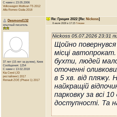
С нами с 23.05.2006
Volkswagen Multivan T5 2012
Alfa Romeo Giulia 2018
Re: Греция 2022
[Re:
Nickoss
]
Desmond132
8 июля 2026 в 17:15
Гілками
опытный писатель
Nickoss 05.07.2026 23:31 
Щойно повернувся 
місці автопрокат.
бухти, людей мало
37 лет (15 лет за рулем), Киев
Сообщения: 1254
оточенні оливкови
С нами с 13.02.2018
Kia Ceed (JD
в 5 хв. від пляжу.
рестайлинг) 2017
Renault ZOE (Phase 1) 2017
найкращій відпочин
парковку за всі 10
доступності. Та н