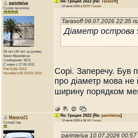
Re: Греция 2022
[Re:
Tarasoff
]
parinte/ua
10 июля 2026 в 00:57
Гілками
Супер писатель!
Tarasoff 09.07.2026 22:35 
Діаметр острова 
58 лет (40 лет за рулем),
Івано-Франківськ
Сообщения: 3671
С нами с 27.06.2011
Сорі. Заперечу. Був 
Fiat Qubo 2012
Hyundai ix35 (2010) 2010
про діаметр мова не 
ширину порядком м
Re: Греция 2022
[Re:
parinte/ua
]
Манита71
10 июля 2026 в 04:16
Гілками
СуперСтар
parinte/ua 10.07.2026 00:5