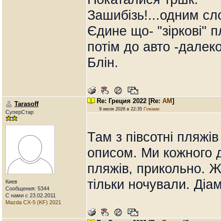
Зашибізь!...одним сл
Єдине що- "зіркові" 
потім до авто -далек
Блін.
Re: Греция 2022
[Re:
AM
]
Tarasoff
9 июля 2026 в 22:35
Гілками
СуперСтар
Там з півсотні пляжів
описом. Ми кожного д
пляжів, прикольно. 
тільки ночували. Діа
Киев
Сообщения: 5344
С нами с 23.02.2011
Mazda CX-5 (KF) 2021