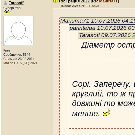
Re: Греция 2022
[Re:
Манита71
]
Tarasoff
16 июля 2026 в 21:10
Гілками
СуперСтар
Манита71 10.07.2026 04:1
parinte/ua 10.07.2026 0
Tarasoff 09.07.2026
Діаметр остр
Киев
Сообщения: 5344
С нами с 23.02.2011
Mazda CX-5 (KF) 2021
Сорі. Заперечу.
круглий, то ж п
довжині то може
менше.