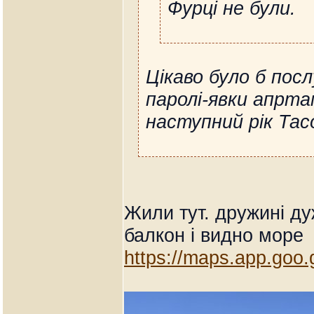
Фурці не були.
Цікаво було б пос
паролі-явки апрта
наступний рік Тас
Жили тут. дружині д
балкон і видно море
https://maps.app.goo