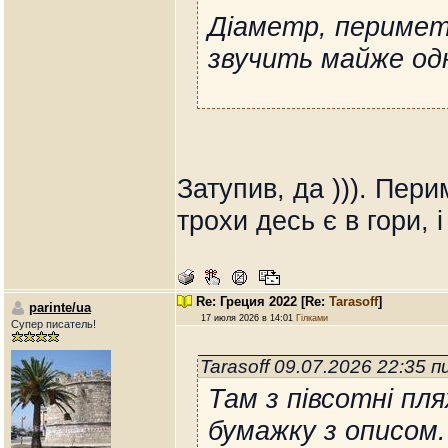
Діаметр, периметр
звучить майже од
Затупив, да ))). Пер
трохи десь є в гори, 
Re: Греция 2022
[Re:
Tarasoff
]
parinte/ua
17 июля 2026 в 14:01
Гілками
Супер писатель!
Tarasoff 09.07.2026 22:35 
Там з півсотні пля
бумажку з описом.