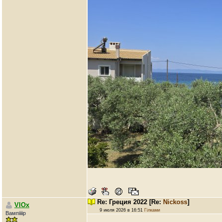
Re: Греция 2022
[Re:
Nickoss
]
VIOx
9 июля 2026 в 16:51
Гілками
Вампіііір