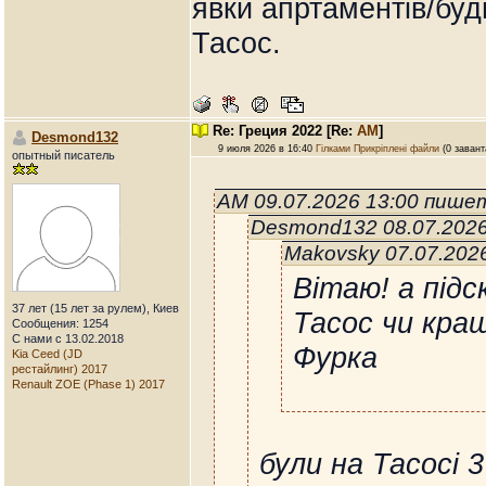
явки апртаментів/буд
Тасос.
Re: Греция 2022
[Re:
AM
]
Desmond132
9 июля 2026 в 16:40
Гілками
Прикріплені файли
(0 завант
опытный писатель
AM 09.07.2026 13:00 пише
Desmond132 08.07.2026
Makovsky 07.07.202
Вітаю! а під
37 лет (15 лет за рулем), Киев
Тасос чи кра
Сообщения: 1254
С нами с 13.02.2018
Фурка
Kia Ceed (JD
рестайлинг) 2017
Renault ZOE (Phase 1) 2017
були на Тасосі 