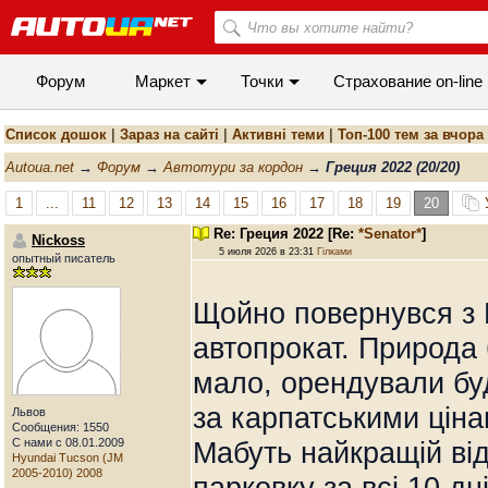
Форум
Маркет
Точки
Cтрахование on-line
Список дошок
|
Зараз на сайті
|
Активні теми
|
Топ-100 тем за вчора
Autoua.net
→
Форум
→
Автотури за кордон
→
Греция 2022 (20/20)
1
...
11
12
13
14
15
16
17
18
19
20
Re: Греция 2022
[Re:
*Senator*
]
Nickoss
5 июля 2026 в 23:31
Гілками
опытный писатель
Щойно повернувся з К
автопрокат. Природа 
мало, орендували буд
за карпатськими цінам
Львов
Сообщения: 1550
С нами с 08.01.2009
Мабуть найкращій від
Hyundai Tucson (JM
2005-2010) 2008
парковку за всі 10 дн