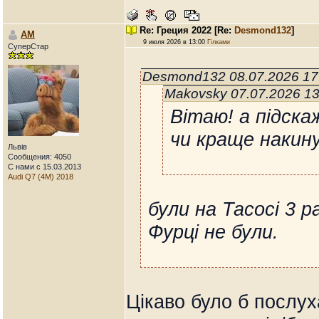
Re: Греция 2022
[Re:
Desmond132
]
AM
9 июля 2026 в 13:00
Гілками
СуперСтар
Desmond132 08.07.2026 17
Makovsky 07.07.2026 1
Вітаю! а підска
чи краще накин
Львів
Сообщения: 4050
С нами с 15.03.2013
Audi Q7 (4M) 2018
були на Тасосі 3 р
Фурці не були.
Цікаво було б послух