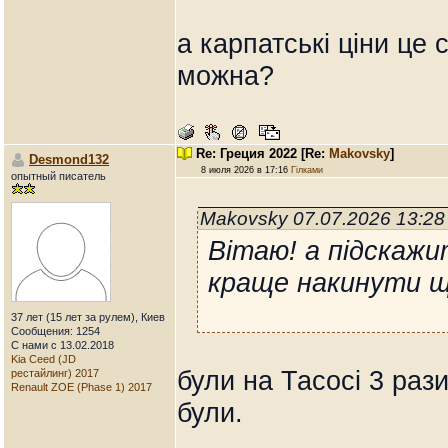
а карпатські ціни це 
можна?
Re: Греция 2022
[Re:
Makovsky
]
Desmond132
8 июля 2026 в 17:16
Гілками
опытный писатель
Makovsky 07.07.2026 13:2
Вітаю! а підскажи
краще накинути щ
37 лет (15 лет за рулем), Киев
Сообщения: 1254
С нами с 13.02.2018
Kia Ceed (JD
були на Тасосі 3 раз
рестайлинг) 2017
Renault ZOE (Phase 1) 2017
були.