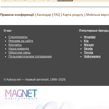
Правила конференції
|
Календар
|
FAQ
|
Карта розділу
|
Мобільна версі
О нас
Популярные бренд
Спецпроекты
Hyundai
Реклама на сайте
Kia
Контакты
Nissan
Наша команда
Skoda
Обратная связь
Toyota
Пользовательское соглашение
Volkswagen
© Autoua.net — первый автоклуб, 1998–2026.