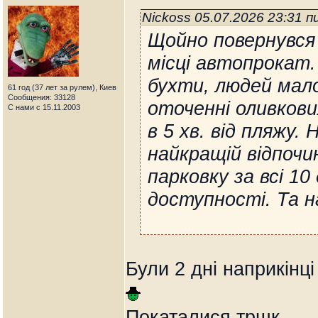
Nickoss 05.07.2026 23:31 
Щойно повернувся 
місці автопрокат.
бухти, людей мало
61 год (37 лет за рулем), Киев
Сообщения: 33128
оточенні оливкови
С нами с 15.11.2003
в 5 хв. від пляжу.
найкращій відпочин
парковку за всі 10
доступності. Та н
Були 2 дні наприкінці
Покаталися тршк.