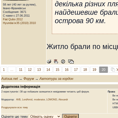
декілька різних п
58 лет (40 лет за рулем),
Івано-Франківськ
найдешевше брали
Сообщения: 3671
С нами с 27.06.2011
острова 90 км.
Fiat Qubo 2012
Hyundai ix35 (2010) 2010
Житло брали по місц
1
...
11
12
13
14
15
16
17
18
19
20
У
Autoua.net
→
Форум
→
Автотури за кордон
Додаткова інформація
2 користувачів і 38 що побажали залишитися невідомими читають цей форум.
Права
Ви не м
Модератор:
AVB
,
LordAmid
,
moderator
,
LOMOND
,
Alexandr
Ви не м
HTML д
Роздрукувати всю тему
UBBCod
Оціните цю тему