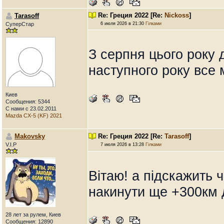
Re: Греция 2022
[Re:
Nickoss
]
Tarasoff
СуперСтар
6 июля 2026 в 21:30
Гілками
З серпня цього року д
наступного року все 
Киев
Сообщения: 5344
С нами с 23.02.2011
Mazda CX-5 (KF) 2021
Makovsky
Re: Греция 2022
[Re:
Tarasoff
]
V.I.P
7 июля 2026 в 13:28
Гілками
Вітаю! а підскажить 
накинути ще +300км 
28 лет за рулем, Киев
Сообщения: 12890